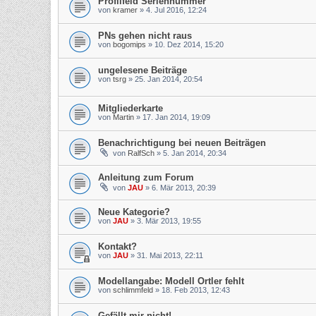
Profilfeld Seriennummer
von
kramer
»
4. Jul 2016, 12:24
PNs gehen nicht raus
von
bogomips
»
10. Dez 2014, 15:20
ungelesene Beiträge
von
tsrg
»
25. Jan 2014, 20:54
Mitgliederkarte
von
Martin
»
17. Jan 2014, 19:09
Benachrichtigung bei neuen Beiträgen
von
RalfSch
»
5. Jan 2014, 20:34
Anleitung zum Forum
von
JAU
»
6. Mär 2013, 20:39
Neue Kategorie?
von
JAU
»
3. Mär 2013, 19:55
Kontakt?
von
JAU
»
31. Mai 2013, 22:11
Modellangabe: Modell Ortler fehlt
von
schlimmfeld
»
18. Feb 2013, 12:43
Gefällt mir nicht!