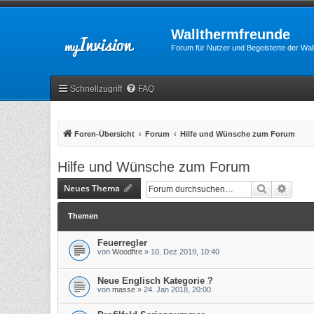
Wallthermfreunde
Forum für Nutzer und Begeisterte der Wa
Schnellzugriff
FAQ
Foren-Übersicht
Forum
Hilfe und Wünsche zum Forum
Hilfe und Wünsche zum Forum
Neues Thema
Suche
Erweit
Themen
Feuerregler
von
Woodfire
»
10. Dez 2019, 10:40
Neue Englisch Kategorie ?
von
masse
»
24. Jan 2018, 20:00