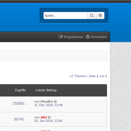
Suche
Erweiterte Such
Registrieren
Anmelden
12 Themen • Seite
1
von
1
Zugriffe
Letzter Beitrag
von
Woodfire
250081
11. Dez 2019, 13:48
von
JAU
30742
25. Jan 2018, 13:56