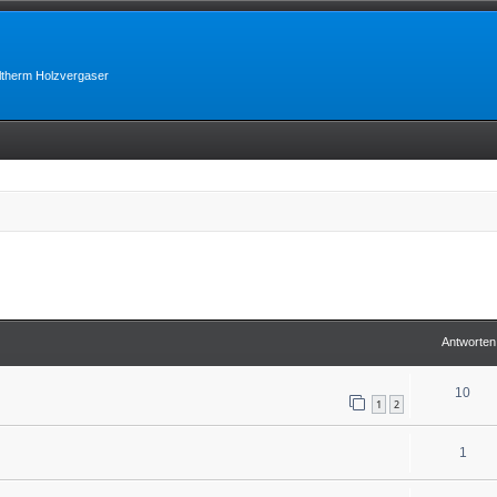
lltherm Holzvergaser
erte Suche
Antworten
10
1
2
1