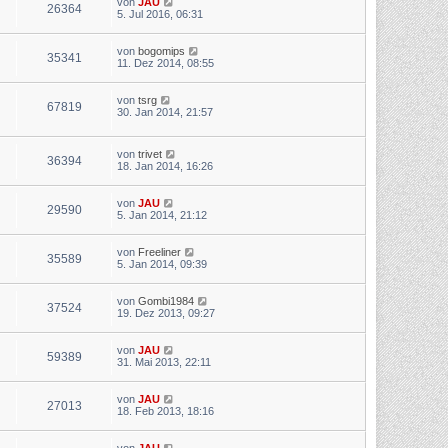
von
JAU
26364
5. Jul 2016, 06:31
von
bogomips
35341
11. Dez 2014, 08:55
von
tsrg
67819
30. Jan 2014, 21:57
von
trivet
36394
18. Jan 2014, 16:26
von
JAU
29590
5. Jan 2014, 21:12
von
Freeliner
35589
5. Jan 2014, 09:39
von
Gombi1984
37524
19. Dez 2013, 09:27
von
JAU
59389
31. Mai 2013, 22:11
von
JAU
27013
18. Feb 2013, 18:16