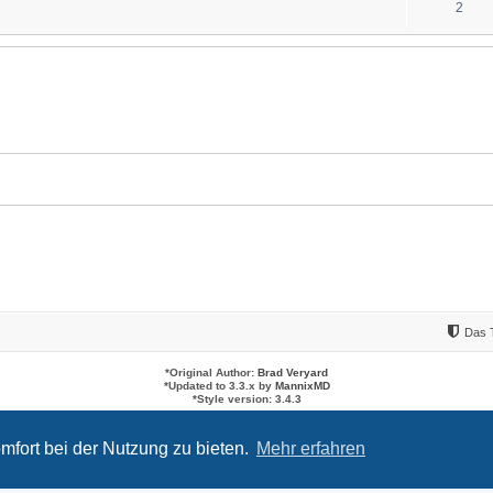
2
Das 
*
Original Author:
Brad Veryard
*
Updated to 3.3.x by
MannixMD
*
Style version: 3.4.3
Powered by
phpBB
® Forum Software © phpBB Limited
Deutsche Übersetzung durch
phpBB.de
mfort bei der Nutzung zu bieten.
Mehr erfahren
Datenschutz
|
Nutzungsbedingungen