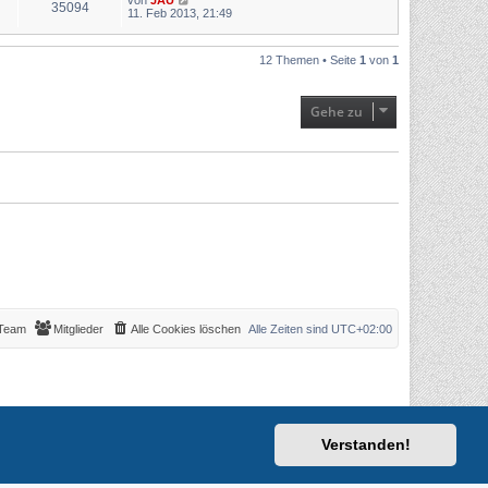
von
JAU
35094
11. Feb 2013, 21:49
12 Themen • Seite
1
von
1
Gehe zu
Team
Mitglieder
Alle Cookies löschen
Alle Zeiten sind
UTC+02:00
Verstanden!