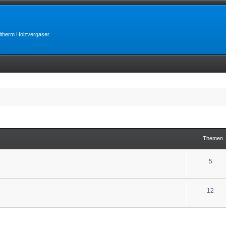
lltherm Holzvergaser
Themen
5
12