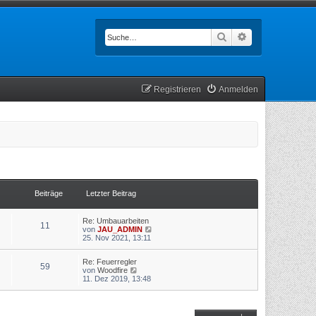
Suche
Erweiterte Such
Registrieren
Anmelden
Beiträge
Letzter Beitrag
Re: Umbauarbeiten
11
N
von
JAU_ADMIN
e
25. Nov 2021, 13:11
u
e
Re: Feuerregler
s
59
N
von
Woodfire
t
e
11. Dez 2019, 13:48
e
u
r
e
B
s
e
t
i