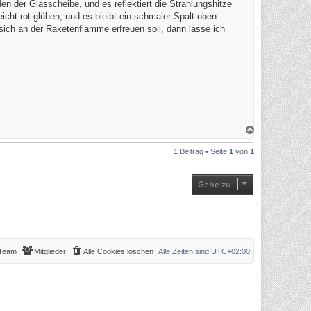
en der Glasscheibe, und es reflektiert die Strahlungshitze
ht rot glühen, und es bleibt ein schmaler Spalt oben
ich an der Raketenflamme erfreuen soll, dann lasse ich
N
a
c
1 Beitrag • Seite
1
von
1
h
o
b
e
Gehe zu
n
Team
Mitglieder
Alle Cookies löschen
Alle Zeiten sind
UTC+02:00