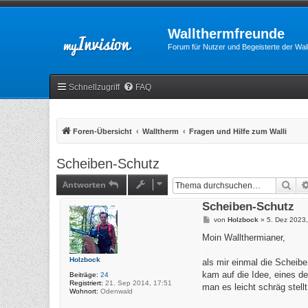
Wallthermfreunde
Forum für Nutzer und Begeisterte der Wa
Schnellzugriff
FAQ
Foren-Übersicht
Walltherm
Fragen und Hilfe zum Walli
Scheiben-Schutz
Antworten
Suc
Scheiben-Schutz
B
von
Holzbock
»
5. Dez 2023,
e
i
Moin Wallthermianer,
t
r
Holzbock
a
als mir einmal die Scheibe
g
kam auf die Idee, eines d
Beiträge:
24
Registriert:
21. Sep 2014, 17:51
man es leicht schräg stell
Wohnort:
Odenwald