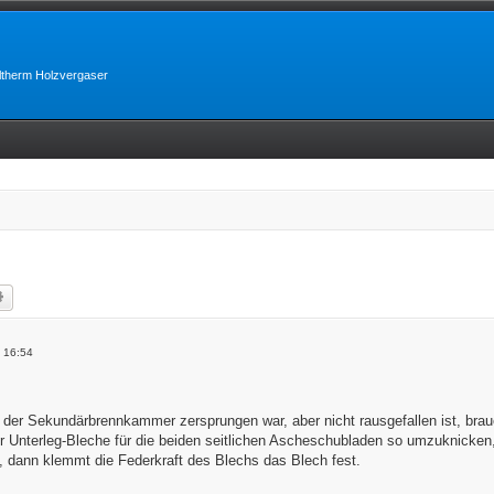
lltherm Holzvergaser
he
Erweiterte Suche
 16:54
 der Sekundärbrennkammer zersprungen war, aber nicht rausgefallen ist, brau
er Unterleg-Bleche für die beiden seitlichen Ascheschubladen so umzuknicke
t, dann klemmt die Federkraft des Blechs das Blech fest.