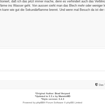
ioniert, daß ich das jetzt immer mache, denn es verhindert auch das Verblind
rme ins Wasser geht. Von aussen sieht man das Blech mehr oder weniger leic
en kann wie gut die Sekundärflamme brennt. Und wenn mal Besuch da ist der s
Das 
*
Original Author:
Brad Veryard
*
Updated to 3.3.x by
MannixMD
*
Style version: 3.4.3
Powered by
phpBB
® Forum Software © phpBB Limited