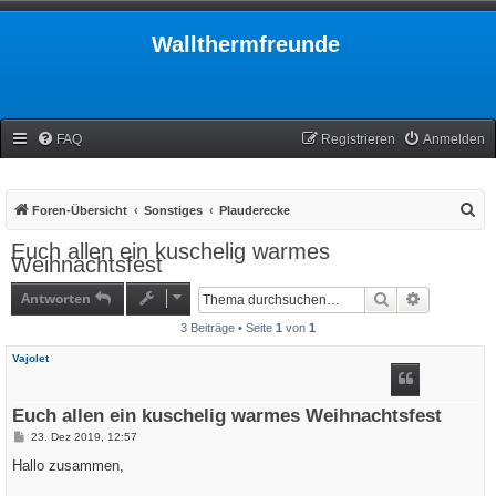
Wallthermfreunde
FAQ
Registrieren
Anmelden
S
Foren-Übersicht
Sonstiges
Plauderecke
u
Euch allen ein kuschelig warmes
Weihnachtsfest
c
h
Antworten
Suche
Erweiterte
e
3 Beiträge • Seite
1
von
1
Vajolet
Euch allen ein kuschelig warmes Weihnachtsfest
B
23. Dez 2019, 12:57
e
i
Hallo zusammen,
t
r