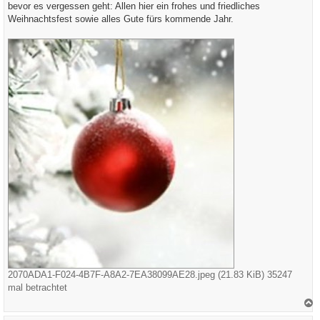
a
bevor es vergessen geht: Allen hier ein frohes und friedliches
g
Weihnachtsfest sowie alles Gute fürs kommende Jahr.
2070ADA1-F024-4B7F-A8A2-7EA38099AE28.jpeg (21.83 KiB) 35247
mal betrachtet
a
c