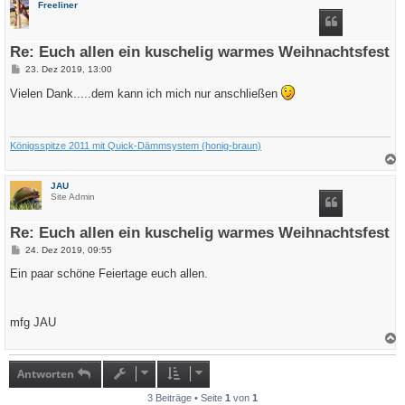
Freeliner
h
o
b
e
Re: Euch allen ein kuschelig warmes Weihnachtsfest
n
B
23. Dez 2019, 13:00
e
i
Vielen Dank.....dem kann ich mich nur anschließen
t
r
a
g
Königsspitze 2011 mit Quick-Dämmsystem (honig-braun)
a
c
JAU
h
Site Admin
o
b
e
Re: Euch allen ein kuschelig warmes Weihnachtsfest
n
B
24. Dez 2019, 09:55
e
i
Ein paar schöne Feiertage euch allen.
t
r
a
g
mfg JAU
a
c
h
Antworten
o
b
3 Beiträge • Seite
1
von
1
e