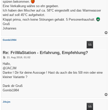
spüren bekommen.
Eine Verkalkung währe so ehr gegeben.
Ich haben den Mischer auf ca. 58°C eingestellt und das Warmwasser
wird auf soll 45°C aufgeheitzt.
Klappt prima, noch keine Störungen gehabt. 5 Personenhaushalt.
Gruß
Johannes
a
c
Gombi1984
h
o
b
e
Re: FriWaStation - Erfahrung, Empfehlung?
n
B
21. Aug 2016, 01:02
e
i
Hallo,
t
@JACJM
r
a
Danke ! Dir für deine Aussage ! Hast du auch die bis 50l min oder eine
g
kleiner Variante ?
Dank dir Gruß
Gombi1984
a
c
JAcjm
h
o
b