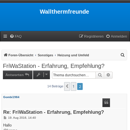
Wallthermfreunde
FAQ
Registrieren
Anmelden
S
Foren-Übersicht
Sonstiges
Heizung und Umfeld
u
FriWaStation - Erfahrung, Empfehlung?
c
Antworten
Suche
Erweiterte
h
e
1
2
Vorherige
14 Beiträge
Gombi1984
Re: FriWaStation - Erfahrung, Empfehlung?
B
19. Aug 2016, 14:40
e
i
Hallo
t