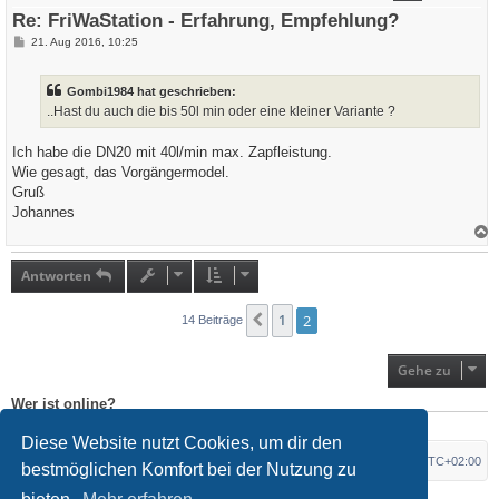
e
Re: FriWaStation - Erfahrung, Empfehlung?
n
B
21. Aug 2016, 10:25
e
i
t
Gombi1984 hat geschrieben:
r
a
..Hast du auch die bis 50l min oder eine kleiner Variante ?
g
Ich habe die DN20 mit 40l/min max. Zapfleistung.
Wie gesagt, das Vorgängermodel.
Gruß
Johannes
a
c
h
Antworten
o
b
e
1
2
Vorherige
14 Beiträge
n
Gehe zu
Wer ist online?
Mitglieder in diesem Forum: 0 Mitglieder und 0 Gäste
Diese Website nutzt Cookies, um dir den
Foren-Übersicht
Alle Zeiten sind
UTC+02:00
bestmöglichen Komfort bei der Nutzung zu