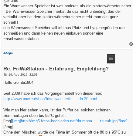
@krame
r
a
Ein Warmwasser Speicher ist was anderes als ein plattenwärmetauscher
g
! Bei Warmwasser Speicher merkst du das nicht unbedingt das der
verkalkt aber bei dem plattenwärmetauscher merkt man das ganz
schnell !
den Warmwasser Speicher will ich aus Platz und hygjenegründen raus
schmeißen und dann keinen neuen einbauen sonder eine
Frischwasserstation.
a
c
JAcjm
h
o
b
e
Re: FriWaStation - Erfahrung, Empfehlung?
n
B
19. Aug 2016, 22:03
e
i
Hallo Gombi1984
t
r
a
Seit 2009 habe ich das Vorgängermodell von dieser hier:
g
http://www.paw.eu/shop/frischwasser/fri ... dn-20.html
Wie man hier sehen kann, ist der Puffer bei solchen schönen
Sommertagen oben bis 95°C gefüllt.
[img]
[img]http://img5.fotos-hochladen.net/thumbna ... _thumb.jpg[/img]
[/img]
Ohne den Mischer, würde die Friwa im Sommer oft die 80 bis 95°C zu