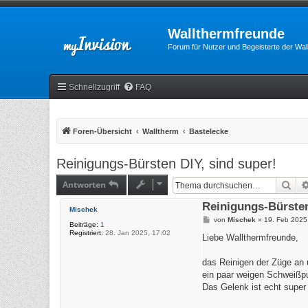
Wallthermfreunde
Forum für Nutzer und Begeisterte der Wa
Schnellzugriff
FAQ
Foren-Übersicht
Walltherm
Bastelecke
Reinigungs-Bürsten DIY, sind super!
Antworten
Suc
Reinigungs-Bürsten
Mischek
B
von
Mischek
»
19. Feb 2025
Beiträge:
1
e
Registriert:
28. Jan 2025, 17:02
i
Liebe Wallthermfreunde,
t
r
a
das Reinigen der Züge an 
g
ein paar weigen Schweißpu
Das Gelenk ist echt super