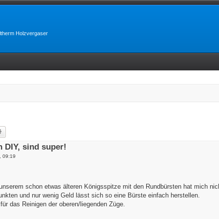
lltherm Holzvergaser
he
Erweiterte Suche
 DIY, sind super!
, 09:19
unserem schon etwas älteren Königsspitze mit den Rundbürsten hat mich nicht
nkten und nur wenig Geld lässt sich so eine Bürste einfach herstellen.
 für das Reinigen der oberen/liegenden Züge.