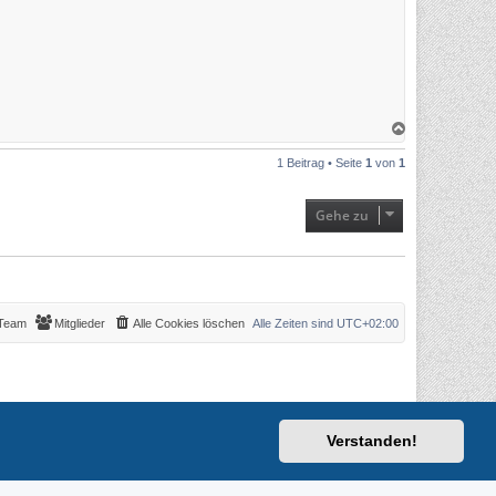
N
a
c
1 Beitrag • Seite
1
von
1
h
o
b
e
Gehe zu
n
Team
Mitglieder
Alle Cookies löschen
Alle Zeiten sind
UTC+02:00
Verstanden!