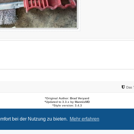
Das 
*
Original Author:
Brad Veryard
*
Updated to 3.3.x by
MannixMD
*
Style version: 3.4.3
Powered by
phpBB
® Forum Software © phpBB Limited
Deutsche Übersetzung durch
phpBB.de
mfort bei der Nutzung zu bieten.
Mehr erfahren
Datenschutz
|
Nutzungsbedingungen