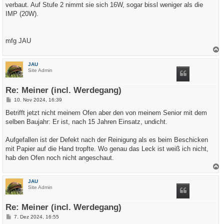
verbaut. Auf Stufe 2 nimmt sie sich 16W, sogar bissl weniger als die
IMP (20W).
mfg JAU
a
c
JAU
h
Site Admin
o
b
e
Re: Meiner (incl. Werdegang)
n
B
10. Nov 2024, 16:39
e
i
Betrifft jetzt nicht meinem Ofen aber den von meinem Senior mit dem
t
selben Baujahr: Er ist, nach 15 Jahren Einsatz, undicht.
r
a
g
Aufgefallen ist der Defekt nach der Reinigung als es beim Beschicken
mit Papier auf die Hand tropfte. Wo genau das Leck ist weiß ich nicht,
hab den Ofen noch nicht angeschaut.
a
c
JAU
h
Site Admin
o
b
e
Re: Meiner (incl. Werdegang)
n
B
7. Dez 2024, 16:55
e