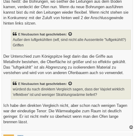
Das heißt: die Bohrungen, wo seither die Leitungen aus dem Boden
kamen, verdeckt der Ofen nun. Wenn du neue Bohrungen ausführen
kannst bist du mit den Leitungen wieder flexibel. Wenn nicht stehen sie
in Konkurrenz mit der Zuluft von hinten weil 2 der Anschlussgewinde
hinten links sitzen.
E Neubauten
hat geschrieben:
Außer den luftgekühlten (wtf, sind nicht alle Aussenteile "luftgekühlt?)
Griffen
Der Unterschied zum Königspitze liegt darin das die Griffe aus
Metallrohr bestehen, die Oberfläche ist größer und so effektiv gekühlt.
Das "luftgekühlt" ist als Abgrenzung zu isolierendem Material zu
verstehen und wird von von anderen Ofenbauern auch so verwendet.
E Neubauten
hat geschrieben:
würdest du nach direktem Vergleich sagen, dass der Vajolet wirklich
'effektiver' ist und weniger Strahlungswärme liefert?
Ich habe den direkten Vergleich nicht, aber schon nach wenigen Tagen
war der eindeutige Tenor: Die Wärmeabgabe zum Raum ist deutlich
geringer. Er ist nicht mehr so überheizt wenn man den Ofen lange
brennen lässt.
a
c