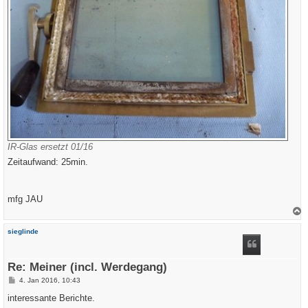
IR-Glas ersetzt 01/16
Zeitaufwand: 25min.
mfg JAU
a
c
sieglinde
h
o
b
e
Re: Meiner (incl. Werdegang)
n
B
4. Jan 2016, 10:43
e
i
interessante Berichte.
t