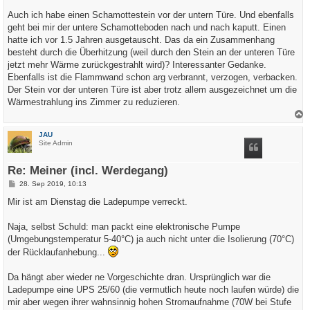
r
a
Auch ich habe einen Schamottestein vor der untern Türe. Und ebenfalls
g
geht bei mir der untere Schamotteboden nach und nach kaputt. Einen
hatte ich vor 1.5 Jahren ausgetauscht. Das da ein Zusammenhang
besteht durch die Überhitzung (weil durch den Stein an der unteren Türe
jetzt mehr Wärme zurückgestrahlt wird)? Interessanter Gedanke.
Ebenfalls ist die Flammwand schon arg verbrannt, verzogen, verbacken.
Der Stein vor der unteren Türe ist aber trotz allem ausgezeichnet um die
Wärmestrahlung ins Zimmer zu reduzieren.
a
c
JAU
h
Site Admin
o
b
e
Re: Meiner (incl. Werdegang)
n
B
28. Sep 2019, 10:13
e
i
Mir ist am Dienstag die Ladepumpe verreckt.
t
r
a
Naja, selbst Schuld: man packt eine elektronische Pumpe
g
(Umgebungstemperatur 5-40°C) ja auch nicht unter die Isolierung (70°C)
der Rücklaufanhebung...
Da hängt aber wieder ne Vorgeschichte dran. Ursprünglich war die
Ladepumpe eine UPS 25/60 (die vermutlich heute noch laufen würde) die
mir aber wegen ihrer wahnsinnig hohen Stromaufnahme (70W bei Stufe