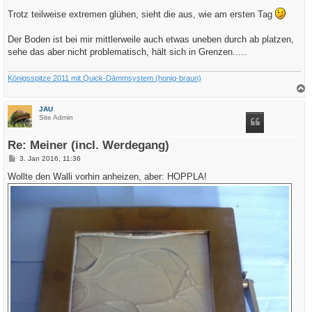
r
a
Trotz teilweise extremen glühen, sieht die aus, wie am ersten Tag
g
Der Boden ist bei mir mittlerweile auch etwas uneben durch ab platzen,
sehe das aber nicht problematisch, hält sich in Grenzen.....
Königsspitze 2011 mit Quick-Dämmsystem (honig-braun)
a
c
JAU
h
Site Admin
o
b
e
Re: Meiner (incl. Werdegang)
n
B
3. Jan 2016, 11:36
e
i
Wollte den Walli vorhin anheizen, aber: HOPPLA!
t
r
a
g