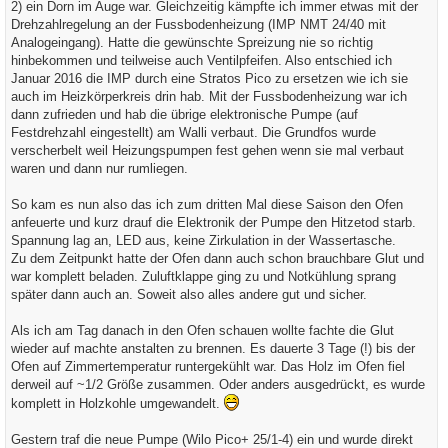
2) ein Dorn im Auge war. Gleichzeitig kämpfte ich immer etwas mit der
Drehzahlregelung an der Fussbodenheizung (IMP NMT 24/40 mit
Analogeingang). Hatte die gewünschte Spreizung nie so richtig
hinbekommen und teilweise auch Ventilpfeifen. Also entschied ich
Januar 2016 die IMP durch eine Stratos Pico zu ersetzen wie ich sie
auch im Heizkörperkreis drin hab. Mit der Fussbodenheizung war ich
dann zufrieden und hab die übrige elektronische Pumpe (auf
Festdrehzahl eingestellt) am Walli verbaut. Die Grundfos wurde
verscherbelt weil Heizungspumpen fest gehen wenn sie mal verbaut
waren und dann nur rumliegen.
So kam es nun also das ich zum dritten Mal diese Saison den Ofen
anfeuerte und kurz drauf die Elektronik der Pumpe den Hitzetod starb.
Spannung lag an, LED aus, keine Zirkulation in der Wassertasche.
Zu dem Zeitpunkt hatte der Ofen dann auch schon brauchbare Glut und
war komplett beladen. Zuluftklappe ging zu und Notkühlung sprang
später dann auch an. Soweit also alles andere gut und sicher.
Als ich am Tag danach in den Ofen schauen wollte fachte die Glut
wieder auf machte anstalten zu brennen. Es dauerte 3 Tage (!) bis der
Ofen auf Zimmertemperatur runtergekühlt war. Das Holz im Ofen fiel
derweil auf ~1/2 Größe zusammen. Oder anders ausgedrückt, es wurde
komplett in Holzkohle umgewandelt.
Gestern traf die neue Pumpe (Wilo Pico+ 25/1-4) ein und wurde direkt