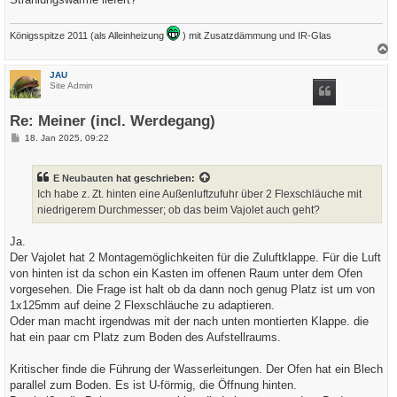
Königsspitze 2011 (als Alleinheizung
) mit Zusatzdämmung und IR-Glas
a
c
JAU
h
Site Admin
o
b
e
Re: Meiner (incl. Werdegang)
n
B
18. Jan 2025, 09:22
e
i
t
E Neubauten
hat geschrieben:
r
a
Ich habe z. Zt. hinten eine Außenluftzufuhr über 2 Flexschläuche mit
g
niedrigerem Durchmesser; ob das beim Vajolet auch geht?
Ja.
Der Vajolet hat 2 Montagemöglichkeiten für die Zuluftklappe. Für die Luft
von hinten ist da schon ein Kasten im offenen Raum unter dem Ofen
vorgesehen. Die Frage ist halt ob da dann noch genug Platz ist um von
1x125mm auf deine 2 Flexschläuche zu adaptieren.
Oder man macht irgendwas mit der nach unten montierten Klappe. die
hat ein paar cm Platz zum Boden des Aufstellraums.
Kritischer finde die Führung der Wasserleitungen. Der Ofen hat ein Blech
parallel zum Boden. Es ist U-förmig, die Öffnung hinten.