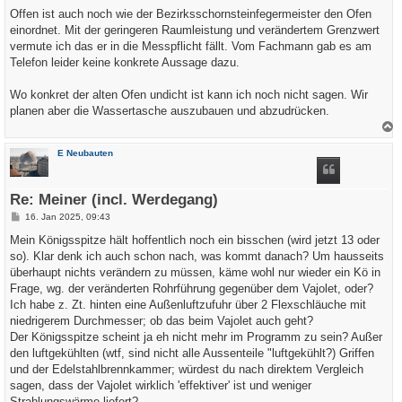
Offen ist auch noch wie der Bezirksschornsteinfegermeister den Ofen
einordnet. Mit der geringeren Raumleistung und verändertem Grenzwert
vermute ich das er in die Messpflicht fällt. Vom Fachmann gab es am
Telefon leider keine konkrete Aussage dazu.
Wo konkret der alten Ofen undicht ist kann ich noch nicht sagen. Wir
planen aber die Wassertasche auszubauen und abzudrücken.
a
c
E Neubauten
h
o
b
e
Re: Meiner (incl. Werdegang)
n
B
16. Jan 2025, 09:43
e
i
Mein Königsspitze hält hoffentlich noch ein bisschen (wird jetzt 13 oder
t
so). Klar denk ich auch schon nach, was kommt danach? Um hausseits
r
a
überhaupt nichts verändern zu müssen, käme wohl nur wieder ein Kö in
g
Frage, wg. der veränderten Rohrführung gegenüber dem Vajolet, oder?
Ich habe z. Zt. hinten eine Außenluftzufuhr über 2 Flexschläuche mit
niedrigerem Durchmesser; ob das beim Vajolet auch geht?
Der Königsspitze scheint ja eh nicht mehr im Programm zu sein? Außer
den luftgekühlten (wtf, sind nicht alle Aussenteile "luftgekühlt?) Griffen
und der Edelstahlbrennkammer; würdest du nach direktem Vergleich
sagen, dass der Vajolet wirklich 'effektiver' ist und weniger
Strahlungswärme liefert?