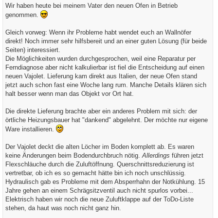
i
Wir haben heute bei meinem Vater den neuen Ofen in Betrieb
t
genommen.
r
a
g
Gleich vorweg: Wenn ihr Probleme habt wendet euch an Wallnöfer
direkt! Noch immer sehr hilfsbereit und an einer guten Lösung (für beide
Seiten) interessiert.
Die Möglichkeiten wurden durchgesprochen, weil eine Reparatur per
Ferndiagnose aber nicht kalkulierbar ist fiel die Entscheidung auf einen
neuen Vajolet. Lieferung kam direkt aus Italien, der neue Ofen stand
jetzt auch schon fast eine Woche lang rum. Manche Details klären sich
halt besser wenn man das Objekt vor Ort hat.
Die direkte Lieferung brachte aber ein anderes Problem mit sich: der
örtliche Heizungsbauer hat "dankend" abgelehnt. Der möchte nur eigene
Ware installieren.
Der Vajolet deckt die alten Löcher im Boden komplett ab. Es waren
keine Änderungen beim Bodendurchbruch nötig.
Allerdings
führen jetzt
Flexschläuche durch die Zuluftöffnung. Querschnittsreduzierung ist
vertretbar, ob ich es so gemacht hätte bin ich noch unschlüssig.
Hydraulisch gab es Probleme mit dem Absperrhahn der Notkühlung. 15
Jahre gehen an einem Schrägsitzventil auch nicht spurlos vorbei...
Elektrisch haben wir noch die neue Zuluftklappe auf der ToDo-Liste
stehen, da haut was noch nicht ganz hin.