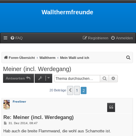
Wallthermfreunde
FAQ
Registrieren
Anmelden
S
Foren-Übersicht
Walltherm
Mein Walli und ich
u
Meiner (incl. Werdegang)
c
Antworten
Suche
Erweiterte
h
e
1
2
Vorherige
20 Beiträge
Freeliner
Re: Meiner (incl. Werdegang)
B
31. Dez 2014, 08:47
e
i
Hab auch die breite Flammwand, die wohl aus Schamotte ist.
t