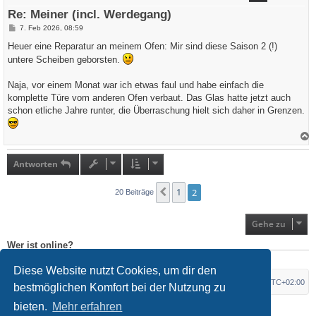
e
Re: Meiner (incl. Werdegang)
n
B
7. Feb 2026, 08:59
e
i
Heuer eine Reparatur an meinem Ofen: Mir sind diese Saison 2 (!)
t
untere Scheiben geborsten.
r
a
g
Naja, vor einem Monat war ich etwas faul und habe einfach die
komplette Türe vom anderen Ofen verbaut. Das Glas hatte jetzt auch
schon etliche Jahre runter, die Überraschung hielt sich daher in Grenzen.
a
c
h
Antworten
o
b
e
1
2
Vorherige
20 Beiträge
n
Gehe zu
Wer ist online?
Mitglieder in diesem Forum: 0 Mitglieder und 0 Gäste
Diese Website nutzt Cookies, um dir den
Foren-Übersicht
Alle Zeiten sind
UTC+02:00
bestmöglichen Komfort bei der Nutzung zu
bieten.
Mehr erfahren
*
Original Author:
Brad Veryard