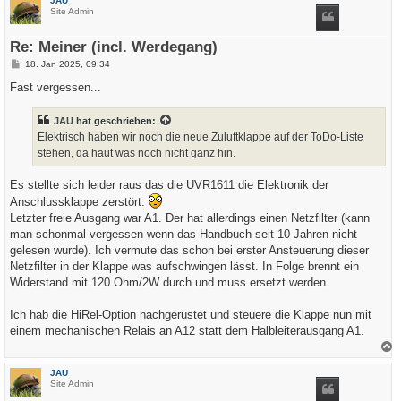
JAU
h
Site Admin
o
b
e
Re: Meiner (incl. Werdegang)
n
B
18. Jan 2025, 09:34
e
i
Fast vergessen...
t
r
a
JAU
hat geschrieben:
g
Elektrisch haben wir noch die neue Zuluftklappe auf der ToDo-Liste
stehen, da haut was noch nicht ganz hin.
Es stellte sich leider raus das die UVR1611 die Elektronik der
Anschlussklappe zerstört.
Letzter freie Ausgang war A1. Der hat allerdings einen Netzfilter (kann
man schonmal vergessen wenn das Handbuch seit 10 Jahren nicht
gelesen wurde). Ich vermute das schon bei erster Ansteuerung dieser
Netzfilter in der Klappe was aufschwingen lässt. In Folge brennt ein
Widerstand mit 120 Ohm/2W durch und muss ersetzt werden.
Ich hab die HiRel-Option nachgerüstet und steuere die Klappe nun mit
einem mechanischen Relais an A12 statt dem Halbleiterausgang A1.
a
c
JAU
h
Site Admin
o
b