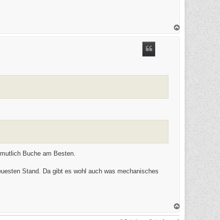
N
a
c
h
o
b
e
n
ermutlich Buche am Besten.
neuesten Stand. Da gibt es wohl auch was mechanisches
N
a
c