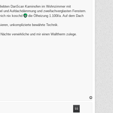
 geliebten DanScan Kaminofen im Wohnzimmer mit
ebel und Aufdachdämmung und zweifachverglasten Fenstern.
 mich nix koschd
die Ölheizung 1.100l/a. Auf dem Dach
ieren, unkomplizierte bewährte Technik.
 Nächte verwirkliche und mir einen Walltherm zulege.
N
a
c
h
o
b