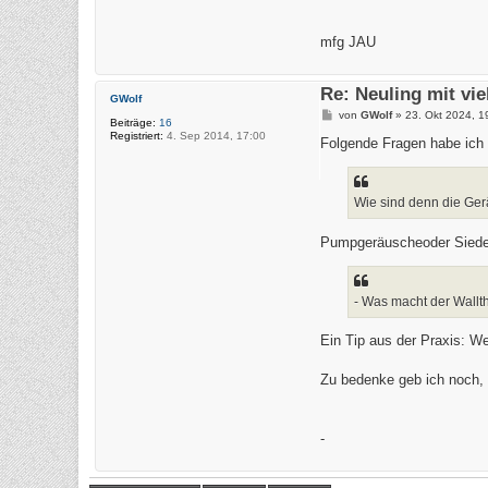
mfg JAU
Re: Neuling mit vi
GWolf
B
von
GWolf
»
23. Okt 2024, 1
Beiträge:
16
e
Registriert:
4. Sep 2014, 17:00
i
Folgende Fragen habe ich
t
r
a
g
Wie sind denn die Ge
Pumpgeräuscheoder Siedege
- Was macht der Wallth
Ein Tip aus der Praxis: W
Zu bedenke geb ich noch, 
-