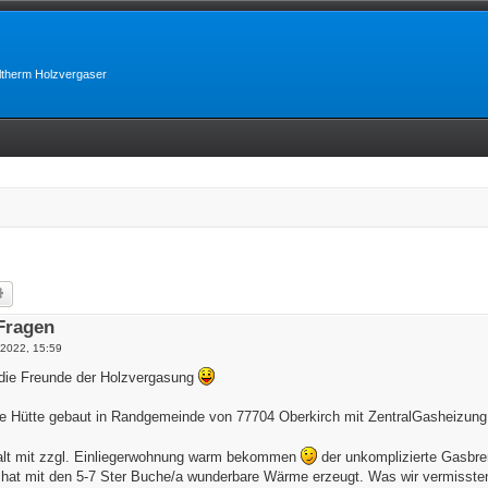
lltherm Holzvergaser
he
Erweiterte Suche
 Fragen
 2022, 15:59
n die Freunde der Holzvergasung
ine Hütte gebaut in Randgemeinde von 77704 Oberkirch mit ZentralGasheizu
alt mit zzgl. Einliegerwohnung warm bekommen
der unkomplizierte Gasbre
 hat mit den 5-7 Ster Buche/a wunderbare Wärme erzeugt. Was wir vermisste