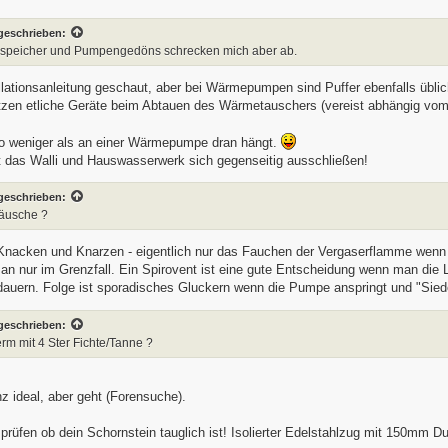
geschrieben:
erspeicher und Pumpengedöns schrecken mich aber ab.
tallationsanleitung geschaut, aber bei Wärmepumpen sind Puffer ebenfalls üb
utzen etliche Geräte beim Abtauen des Wärmetauschers (vereist abhängig vo
so weniger als an einer Wärmepumpe dran hängt.
lt das Walli und Hauswasserwerk sich gegenseitig ausschließen!
geschrieben:
räusche ?
acken und Knarzen - eigentlich nur das Fauchen der Vergaserflamme wenn de
n nur im Grenzfall. Ein Spirovent ist eine gute Entscheidung wenn man die
auern. Folge ist sporadisches Gluckern wenn die Pumpe anspringt und "Sie
geschrieben:
rm mit 4 Ster Fichte/Tanne ?
nz ideal, aber geht (Forensuche).
 prüfen ob dein Schornstein tauglich ist! Isolierter Edelstahlzug mit 150mm D