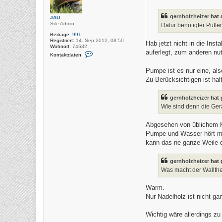
i
t
gernholzheizer
hat 
JAU
r
Site Admin
a
Dafür benötigter Puff
g
Beiträge:
991
Registriert:
14. Sep 2012, 08:50
Hab jetzt nicht in die Ins
Wohnort:
74632
auferlegt, zum anderen n
K
Kontaktdaten:
o
n
Pumpe ist es nur eine, al
t
a
Zu Berücksichtigen ist ha
k
t
d
gernholzheizer
hat 
a
t
Wie sind denn die Ge
e
n
v
Abgesehen von üblichem Kn
o
Pumpe und Wasser hört ma
n
J
kann das ne ganze Weile d
A
U
gernholzheizer
hat 
Was macht der Wallthe
Warm.
Nur Nadelholz ist nicht ga
Wichtig wäre allerdings zu