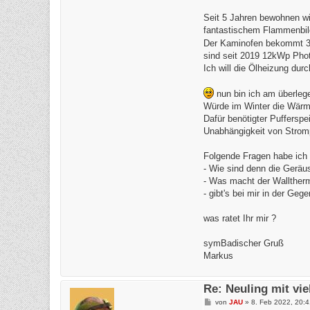
Seit 5 Jahren bewohnen wi
fantastischem Flammenbild
Der Kaminofen bekommt 3-4
sind seit 2019 12kWp Phot
Ich will die Ölheizung du
nun bin ich am überlege
Würde im Winter die Wärm
Dafür benötigter Puffers
Unabhängigkeit von Strom
Folgende Fragen habe ich
- Wie sind denn die Geräu
- Was macht der Walltherm
- gibt's bei mir in der G
was ratet Ihr mir ?
symBadischer Gruß
Markus
Re: Neuling mit vi
B
von
JAU
»
8. Feb 2022, 20:4
e