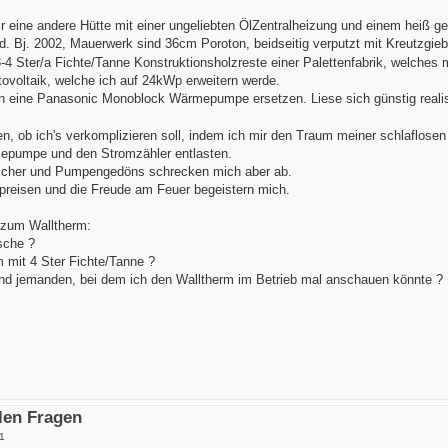
r eine andere Hütte mit einer ungeliebten ÖlZentralheizung und einem heiß
. Bj. 2002, Mauerwerk sind 36cm Poroton, beidseitig verputzt mit Kreutzgi
 Ster/a Fichte/Tanne Konstruktionsholzreste einer Palettenfabrik, welches
ovoltaik, welche ich auf 24kWp erweitern werde.
rch eine Panasonic Monoblock Wärmepumpe ersetzen. Liese sich günstig realis
n, ob ich's verkomplizieren soll, indem ich mir den Traum meiner schlaflosen
epumpe und den Stromzähler entlasten.
peicher und Pumpengedöns schrecken mich aber ab.
preisen und die Freude am Feuer begeistern mich.
 zum Walltherm:
sche ?
 mit 4 Ster Fichte/Tanne ?
egend jemanden, bei dem ich den Walltherm im Betrieb mal anschauen könnte ?
elen Fragen
1