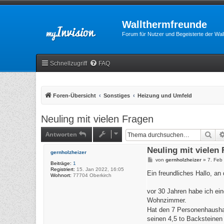
Wallthermfreunde
Forum für Nutzer und Begeisterte der Wa
Schnellzugriff
FAQ
Foren-Übersicht
Sonstiges
Heizung und Umfeld
Neuling mit vielen Fragen
Antworten
Suc
Neuling mit vielen
gernholzheizer
B
von
gernholzheizer
»
7. Feb
Beiträge:
1
e
Registriert:
15. Jan 2022, 16:05
i
Ein freundliches Hallo, a
Wohnort:
77704 Oberkirch
t
r
a
vor 30 Jahren habe ich e
g
Wohnzimmer.
Hat den 7 Personenhaush
seinen 4,5 to Backsteinen