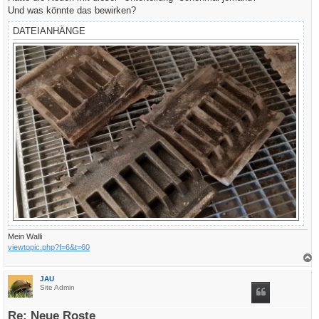
g
Und was könnte das bewirken?
DATEIANHÄNGE
Mein Walli
viewtopic.php?f=6&t=60
a
c
JAU
h
Site Admin
o
b
e
Re: Neue Roste
n