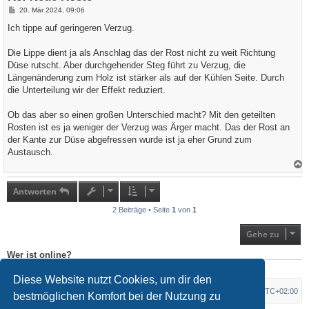
B
20. Mär 2024, 09:06
e
i
Ich tippe auf geringeren Verzug.
t
r
a
Die Lippe dient ja als Anschlag das der Rost nicht zu weit Richtung
g
Düse rutscht. Aber durchgehender Steg führt zu Verzug, die
Längenänderung zum Holz ist stärker als auf der Kühlen Seite. Durch
die Unterteilung wir der Effekt reduziert.
Ob das aber so einen großen Unterschied macht? Mit den geteilten
Rosten ist es ja weniger der Verzug was Ärger macht. Das der Rost an
der Kante zur Düse abgefressen wurde ist ja eher Grund zum
Austausch.
a
c
h
Antworten
o
b
2 Beiträge • Seite
1
von
1
e
n
Gehe zu
Wer ist online?
Mitglieder in diesem Forum: 0 Mitglieder und 1 Gast
Diese Website nutzt Cookies, um dir den
Foren-Übersicht
Alle Zeiten sind
UTC+02:00
bestmöglichen Komfort bei der Nutzung zu