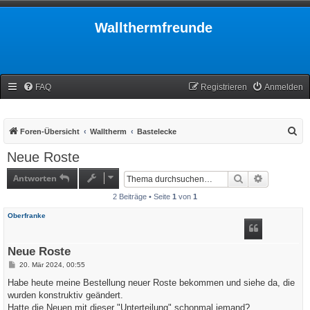
Wallthermfreunde
FAQ
Registrieren
Anmelden
S
Foren-Übersicht
Walltherm
Bastelecke
u
Neue Roste
c
Antworten
Suche
Erweiterte
h
2 Beiträge • Seite
1
von
1
e
Oberfranke
Neue Roste
B
20. Mär 2024, 00:55
e
i
Habe heute meine Bestellung neuer Roste bekommen und siehe da, die
t
wurden konstruktiv geändert.
r
a
Hatte die Neuen mit dieser "Unterteilung" schonmal jemand?