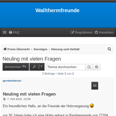
Wallthermfreunde
FAQ
Registrieren
Anmelden
S
Foren-Übersicht
Sonstiges
Heizung und Umfeld
u
Neuling mit vielen Fragen
c
Antworten
Suche
Erweiterte
h
3 Beiträge • Seite
1
von
1
e
gernholzheizer
Neuling mit vielen Fragen
B
7. Feb 2022, 15:59
e
i
Ein freundliches Hallo, an die Freunde der Holzvergasung
t
r
a
vor 30 Jahren habe ich eine Hütte gebaut in Randgemeinde von 77704