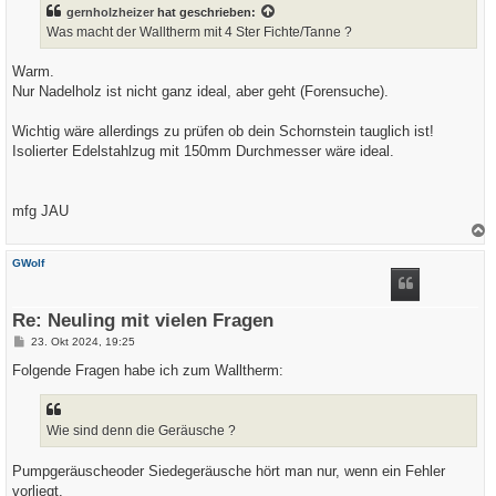
gernholzheizer
hat geschrieben:
Was macht der Walltherm mit 4 Ster Fichte/Tanne ?
Warm.
Nur Nadelholz ist nicht ganz ideal, aber geht (Forensuche).
Wichtig wäre allerdings zu prüfen ob dein Schornstein tauglich ist!
Isolierter Edelstahlzug mit 150mm Durchmesser wäre ideal.
mfg JAU
a
c
GWolf
h
o
b
e
Re: Neuling mit vielen Fragen
n
B
23. Okt 2024, 19:25
e
i
Folgende Fragen habe ich zum Walltherm:
t
r
a
g
Wie sind denn die Geräusche ?
Pumpgeräuscheoder Siedegeräusche hört man nur, wenn ein Fehler
vorliegt.