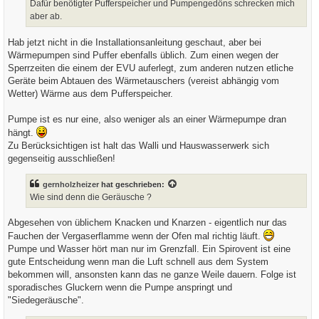
a
Dafür benötigter Pufferspeicher und Pumpengedöns schrecken mich
g
aber ab.
Hab jetzt nicht in die Installationsanleitung geschaut, aber bei
Wärmepumpen sind Puffer ebenfalls üblich. Zum einen wegen der
Sperrzeiten die einem der EVU auferlegt, zum anderen nutzen etliche
Geräte beim Abtauen des Wärmetauschers (vereist abhängig vom
Wetter) Wärme aus dem Pufferspeicher.
Pumpe ist es nur eine, also weniger als an einer Wärmepumpe dran
hängt.
Zu Berücksichtigen ist halt das Walli und Hauswasserwerk sich
gegenseitig ausschließen!
gernholzheizer
hat geschrieben:
Wie sind denn die Geräusche ?
Abgesehen von üblichem Knacken und Knarzen - eigentlich nur das
Fauchen der Vergaserflamme wenn der Ofen mal richtig läuft.
Pumpe und Wasser hört man nur im Grenzfall. Ein Spirovent ist eine
gute Entscheidung wenn man die Luft schnell aus dem System
bekommen will, ansonsten kann das ne ganze Weile dauern. Folge ist
sporadisches Gluckern wenn die Pumpe anspringt und
"Siedegeräusche".