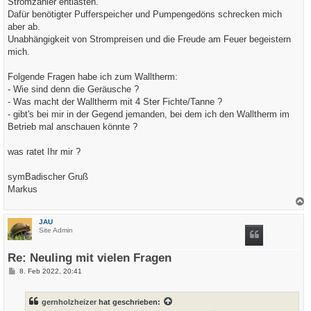
Stromzähler entlasten.
Dafür benötigter Pufferspeicher und Pumpengedöns schrecken mich
aber ab.
Unabhängigkeit von Strompreisen und die Freude am Feuer begeistern
mich.
Folgende Fragen habe ich zum Walltherm:
- Wie sind denn die Geräusche ?
- Was macht der Walltherm mit 4 Ster Fichte/Tanne ?
- gibt's bei mir in der Gegend jemanden, bei dem ich den Walltherm im
Betrieb mal anschauen könnte ?
was ratet Ihr mir ?
symBadischer Gruß
Markus
a
c
JAU
h
Site Admin
o
b
e
Re: Neuling mit vielen Fragen
n
B
8. Feb 2022, 20:41
e
i
t
gernholzheizer
hat geschrieben:
r