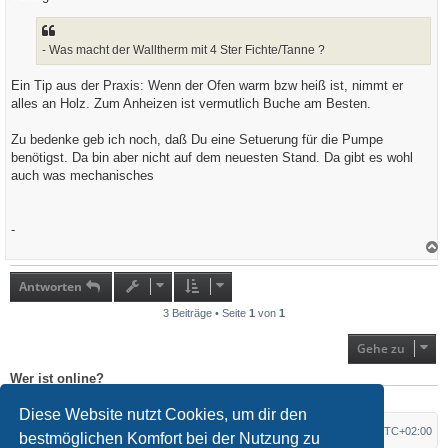
- Was macht der Walltherm mit 4 Ster Fichte/Tanne ?
Ein Tip aus der Praxis: Wenn der Ofen warm bzw heiß ist, nimmt er
alles an Holz. Zum Anheizen ist vermutlich Buche am Besten.
Zu bedenke geb ich noch, daß Du eine Setuerung für die Pumpe
benötigst. Da bin aber nicht auf dem neuesten Stand. Da gibt es wohl
auch was mechanisches
-
a
c
h
Antworten
o
b
3 Beiträge • Seite
1
von
1
e
n
Gehe zu
Wer ist online?
Mitglieder in diesem Forum: 0 Mitglieder und 0 Gäste
Diese Website nutzt Cookies, um dir den
Foren-Übersicht
Alle Zeiten sind
UTC+02:00
bestmöglichen Komfort bei der Nutzung zu