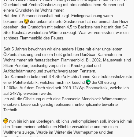
g
Oberkirch mit ZentralGasheizung mit atmosphärischem Brenner und
einem Grundofen im Wohnzimmer.
Hat den 7 Personenhaushalt mit zzgl. Einliegerwohnung warm
bekommen
der unkomplizierte Gasbrenner hat nur einmal den Heizi
gesehen, der Grundofen mit seinen 4,5 to Backsteinen hat mit den 5-7
Ster Buche/a wunderbare Wärme erzeugt. Was wir vermissten, war ein
schönes Flammenbild des Feuers.
Seit 5 Jahren bewohnen wir eine andere Hütte mit einer ungeliebten
ÖlZentralheizung und einem heiß geliebten DanScan Kaminofen im
Wohnzimmer mit fantastischem Flammenbild. Bj. 2002, Mauerwerk sind
36cm Poroton, beidseitig verputzt mit Kreutzgiebel und
Aufdachdämmung und zweifachverglasten Fenstern.
Der Kaminofen bekommt 3-4 Ster/a Fichte/Tanne Konstruktionsholzreste
einer Palettenfabrik, welches mich nix koschd
die Ölheizung
1.100l/a. Auf dem Dach sind seit 2019 12kWp Photovoltaik, welche ich
auf 24kWp erweitern werde.
Ich will die Ölheizung durch eine Panasonic Monoblock Wärmepumpe
ersetzen. Liese sich günstig realisieren, unkomplizierte bewährte
Technik.
nun bin ich am überlegen, ob ich's verkomplizieren soll, indem ich mir
den Traum meiner schlaflosen Nächte verwirkliche und mir einen
Walltherm zulege. Würde im Winter die Wärmepumpe und den