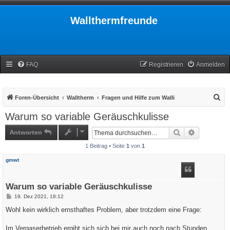
Wallthermfreunde
FAQ
Registrieren
Anmelden
S
Foren-Übersicht
Walltherm
Fragen und Hilfe zum Walli
u
Warum so variable Geräuschkulisse
c
Antworten
Suche
Erweiterte
h
1 Beitrag • Seite
1
von
1
e
gmwt
Warum so variable Geräuschkulisse
B
19. Dez 2021, 18:12
e
i
Wohl kein wirklich ernsthaftes Problem, aber trotzdem eine Frage:
t
r
a
Im Vergaserbetrieb ergibt sich sich bei mir auch noch nach Stunden