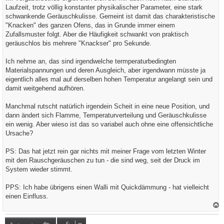
g
Laufzeit, trotz völlig konstanter physikalischer Parameter, eine stark
schwankende Geräuschkulisse. Gemeint ist damit das charakteristische
"Knacken" des ganzen Ofens, das in Grunde immer einem
Zufallsmuster folgt. Aber die Häufigkeit schwankt von praktisch
geräuschlos bis mehrere "Knackser" pro Sekunde.
Ich nehme an, das sind irgendwelche termperaturbedingten
Materialspannungen und deren Ausgleich, aber irgendwann müsste ja
eigentlich alles mal auf derselben hohen Temperatur angelangt sein und
damit weitgehend aufhören.
Manchmal rutscht natürlich irgendein Scheit in eine neue Position, und
dann ändert sich Flamme, Temperaturverteilung und Geräuschkulisse
ein wenig. Aber wieso ist das so variabel auch ohne eine offensichtliche
Ursache?
PS: Das hat jetzt rein gar nichts mit meiner Frage vom letzten Winter
mit den Rauschgeräuschen zu tun - die sind weg, seit der Druck im
System wieder stimmt.
PPS: Ich habe übrigens einen Walli mit Quickdämmung - hat vielleicht
einen Einfluss.
a
c
h