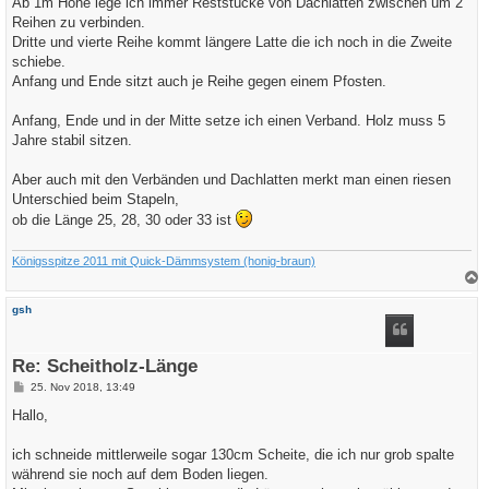
Ab 1m Höhe lege ich immer Reststücke von Dachlatten zwischen um 2
r
a
Reihen zu verbinden.
g
Dritte und vierte Reihe kommt längere Latte die ich noch in die Zweite
schiebe.
Anfang und Ende sitzt auch je Reihe gegen einem Pfosten.
Anfang, Ende und in der Mitte setze ich einen Verband. Holz muss 5
Jahre stabil sitzen.
Aber auch mit den Verbänden und Dachlatten merkt man einen riesen
Unterschied beim Stapeln,
ob die Länge 25, 28, 30 oder 33 ist
Königsspitze 2011 mit Quick-Dämmsystem (honig-braun)
a
c
gsh
h
o
b
e
Re: Scheitholz-Länge
n
B
25. Nov 2018, 13:49
e
i
Hallo,
t
r
a
ich schneide mittlerweile sogar 130cm Scheite, die ich nur grob spalte
g
während sie noch auf dem Boden liegen.