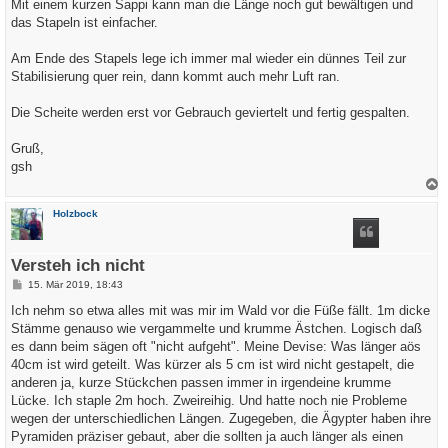
Mit einem kurzen Sappi kann man die Länge noch gut bewältigen und
das Stapeln ist einfacher.
Am Ende des Stapels lege ich immer mal wieder ein dünnes Teil zur
Stabilisierung quer rein, dann kommt auch mehr Luft ran.
Die Scheite werden erst vor Gebrauch geviertelt und fertig gespalten.
Gruß,
gsh
a
c
Holzbock
h
o
b
e
Versteh ich nicht
n
B
15. Mär 2019, 18:43
e
i
Ich nehm so etwa alles mit was mir im Wald vor die Füße fällt. 1m dicke
t
Stämme genauso wie vergammelte und krumme Ästchen. Logisch daß
r
a
es dann beim sägen oft "nicht aufgeht". Meine Devise: Was länger aös
g
40cm ist wird geteilt. Was kürzer als 5 cm ist wird nicht gestapelt, die
anderen ja, kurze Stückchen passen immer in irgendeine krumme
Lücke. Ich staple 2m hoch. Zweireihig. Und hatte noch nie Probleme
wegen der unterschiedlichen Längen. Zugegeben, die Ägypter haben ihre
Pyramiden präziser gebaut, aber die sollten ja auch länger als einen