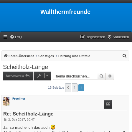
Wallthermfreunde
FAQ
Registrieren
Anmelden
S
Foren-Übersicht
Sonstiges
Heizung und Umfeld
u
Scheitholz-Länge
c
Antworten
Suche
Erweiterte
h
e
1
2
Vorherige
13 Beiträge
Freeliner
Re: Scheitholz-Länge
B
2. Dez 2017, 20:47
e
i
Ja, so mache ich das auch
t