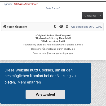
Legende:
Globale Moderatoren
Seite
1
von
1
Gehe zu
Foren-Übersicht
Alle Zeiten sind
UTC+02:00
*
Original Author:
Brad Veryard
*
Updated to 3.3.x by
MannixMD
*
Style version: 3.4.3
Powered by
phpBB
® Forum Software © phpBB Limited
Deutsche Übersetzung durch
phpBB.de
Datenschutz
|
Nutzungsbedingungen
Diese Website nutzt Cookies, um dir den
bestmöglichen Komfort bei der Nutzung zu
bieten.
Mehr erfahren
Verstanden!