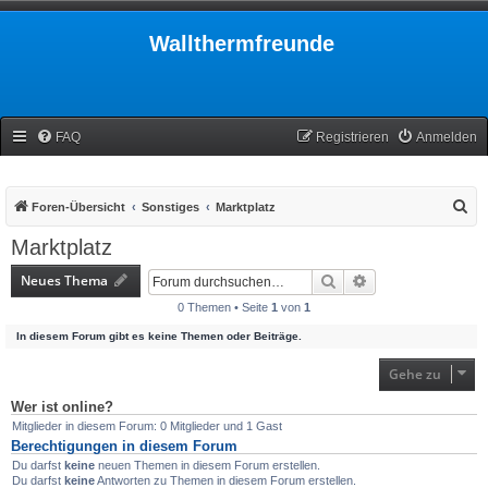
Wallthermfreunde
FAQ
Registrieren
Anmelden
S
Foren-Übersicht
Sonstiges
Marktplatz
u
Marktplatz
c
Neues Thema
Suche
Erweiterte Suche
h
0 Themen • Seite
1
von
1
e
In diesem Forum gibt es keine Themen oder Beiträge.
Gehe zu
Wer ist online?
Mitglieder in diesem Forum: 0 Mitglieder und 1 Gast
Berechtigungen in diesem Forum
Du darfst
keine
neuen Themen in diesem Forum erstellen.
Du darfst
keine
Antworten zu Themen in diesem Forum erstellen.