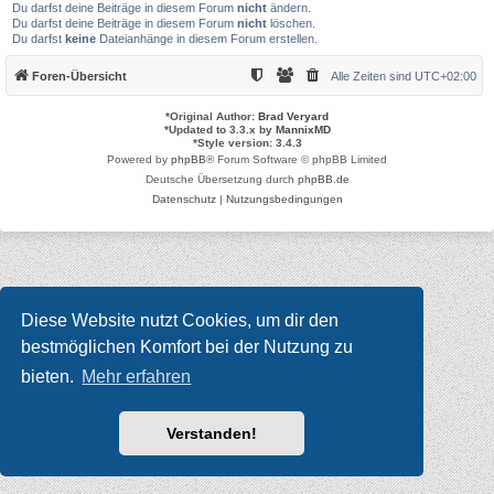
Du darfst deine Beiträge in diesem Forum
nicht
ändern.
Du darfst deine Beiträge in diesem Forum
nicht
löschen.
Du darfst
keine
Dateianhänge in diesem Forum erstellen.
Foren-Übersicht
Alle Zeiten sind
UTC+02:00
*
Original Author:
Brad Veryard
*
Updated to 3.3.x by
MannixMD
*
Style version: 3.4.3
Powered by
phpBB
® Forum Software © phpBB Limited
Deutsche Übersetzung durch
phpBB.de
Datenschutz
|
Nutzungsbedingungen
Diese Website nutzt Cookies, um dir den
bestmöglichen Komfort bei der Nutzung zu
bieten.
Mehr erfahren
Verstanden!