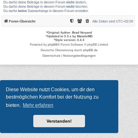
Du darfst deine Beiträge in diesem Forum
nicht
ändern.
Du darfst deine Beiträge in diesem Forum
nicht
löschen.
Du darfst
keine
Dateianhänge in diesem Forum erstellen.
Foren-Übersicht
Alle Zeiten sind
UTC+02:00
*
Original Author:
Brad Veryard
*
Updated to 3.3.x by
MannixMD
*
Style version: 3.4.3
Powered by
phpBB
® Forum Software © phpBB Limited
Deutsche Übersetzung durch
phpBB.de
Datenschutz
|
Nutzungsbedingungen
Diese Website nutzt Cookies, um dir den
bestmöglichen Komfort bei der Nutzung zu
bieten.
Mehr erfahren
Verstanden!