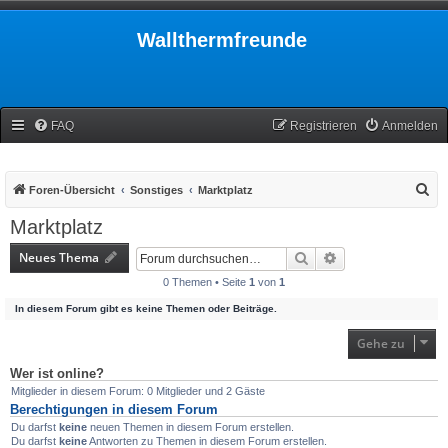
Wallthermfreunde
FAQ
Registrieren
Anmelden
S
Foren-Übersicht
Sonstiges
Marktplatz
u
Marktplatz
c
Neues Thema
Suche
Erweiterte Suche
h
0 Themen • Seite
1
von
1
e
In diesem Forum gibt es keine Themen oder Beiträge.
Gehe zu
Wer ist online?
Mitglieder in diesem Forum: 0 Mitglieder und 2 Gäste
Berechtigungen in diesem Forum
Du darfst
keine
neuen Themen in diesem Forum erstellen.
Du darfst
keine
Antworten zu Themen in diesem Forum erstellen.