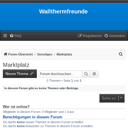
Wallthermfreunde
FAQ
Registrieren
Anmelden
S
Foren-Übersicht
Sonstiges
Marktplatz
u
Marktplatz
c
Neues Thema
Suche
Erweiterte Suche
h
0 Themen • Seite
1
von
1
e
In diesem Forum gibt es keine Themen oder Beiträge.
Gehe zu
Wer ist online?
Mitglieder in diesem Forum: 0 Mitglieder und 1 Gast
Berechtigungen in diesem Forum
Du darfst
keine
neuen Themen in diesem Forum erstellen.
Du darfst
keine
Antworten zu Themen in diesem Forum erstellen.