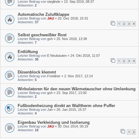
Letzter Beitrag von
sieglinde
«
13. Sep 2019, 08:37
Antworten:
2
Automatische Zuluftklappe
Letzter Beitrag von
JAU
«
20. Dez 2018, 15:31
Antworten:
37
1
2
3
4
Selbst geschweißter Rost
Letzter Beitrag von
gsh
«
25. Nov 2018, 13:38
Antworten:
7
Entlüftung
Letzter Beitrag von
E Neubauten
«
24. Okt 2018, 11:07
Antworten:
36
1
2
3
4
Düsenblock klemmt
Letzter Beitrag von
Freeliner
«
2. Nov 2017, 12:14
Antworten:
5
Wirbulatoren für den neuen Wärmetauscher ohne Umlenkung
Letzter Beitrag von
gsh
«
23. Sep 2017, 13:00
Antworten:
2
Fußbodenheizung direkt an Walltherm ohne Puffer
Letzter Beitrag von
Jan
«
26. Jan 2015, 15:37
Antworten:
4
Eigenbau Verkleidung und Isolierung
Letzter Beitrag von
JAU
«
30. Dez 2014, 05:19
Antworten:
16
1
2