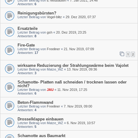
Letzter Beitrag von
E Neubauten
«
7. Jan 2021, 14:46
Antworten:
6
Reinigungsbürsten?
Letzter Beitrag von
Vogel-blitz
«
29. Dez 2020, 07:37
Ersatzteile
Letzter Beitrag von
gsh
«
20. Dez 2019, 23:25
Antworten:
8
Fire-Gate
Letzter Beitrag von
Freeliner
«
21. Nov 2019, 07:09
Antworten:
17
1
2
wirksame Reduzierung der Strahlungswärme beim Vajolet
Letzter Beitrag von
Matze_WZ
«
13. Nov 2019, 09:36
Antworten:
3
Schamotte- Platten naß schneiden / trocknen lassen oder
nicht?
Letzter Beitrag von
JAU
«
11. Nov 2019, 17:25
Antworten:
6
Beton-Flammwand
Letzter Beitrag von
Freeliner
«
7. Nov 2019, 09:00
Antworten:
4
Drosselklappe einbauen
Letzter Beitrag von
Matze_WZ
«
6. Nov 2019, 10:57
Antworten:
5
Schamotte aus Baumarkt