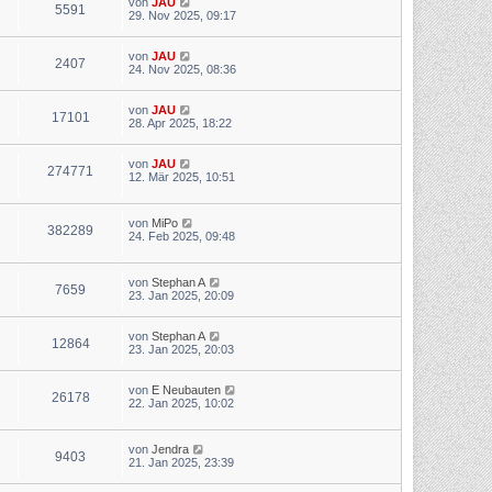
von
JAU
5591
29. Nov 2025, 09:17
von
JAU
2407
24. Nov 2025, 08:36
von
JAU
17101
28. Apr 2025, 18:22
von
JAU
274771
12. Mär 2025, 10:51
von
MiPo
382289
24. Feb 2025, 09:48
von
Stephan A
7659
23. Jan 2025, 20:09
von
Stephan A
12864
23. Jan 2025, 20:03
von
E Neubauten
26178
22. Jan 2025, 10:02
von
Jendra
9403
21. Jan 2025, 23:39