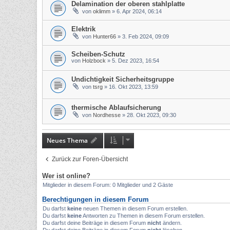
Delamination der oberen stahlplatte
von
oklimm
»
6. Apr 2024, 06:14
Elektrik
von
Hunter66
»
3. Feb 2024, 09:09
Scheiben-Schutz
von
Holzbock
»
5. Dez 2023, 16:54
Undichtigkeit Sicherheitsgruppe
von
tsrg
»
16. Okt 2023, 13:59
thermische Ablaufsicherung
von
Nordhesse
»
28. Okt 2023, 09:30
Neues Thema
Zurück zur Foren-Übersicht
Wer ist online?
Mitglieder in diesem Forum: 0 Mitglieder und 2 Gäste
Berechtigungen in diesem Forum
Du darfst
keine
neuen Themen in diesem Forum erstellen.
Du darfst
keine
Antworten zu Themen in diesem Forum erstellen.
Du darfst deine Beiträge in diesem Forum
nicht
ändern.