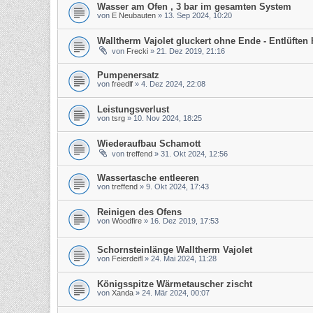
Wasser am Ofen , 3 bar im gesamten System
von
E Neubauten
»
13. Sep 2024, 10:20
Walltherm Vajolet gluckert ohne Ende - Entlüften h
von
Frecki
»
21. Dez 2019, 21:16
Pumpenersatz
von
freedlf
»
4. Dez 2024, 22:08
Leistungsverlust
von
tsrg
»
10. Nov 2024, 18:25
Wiederaufbau Schamott
von
treffend
»
31. Okt 2024, 12:56
Wassertasche entleeren
von
treffend
»
9. Okt 2024, 17:43
Reinigen des Ofens
von
Woodfire
»
16. Dez 2019, 17:53
Schornsteinlänge Walltherm Vajolet
von
Feierdeifl
»
24. Mai 2024, 11:28
Königsspitze Wärmetauscher zischt
von
Xanda
»
24. Mär 2024, 00:07