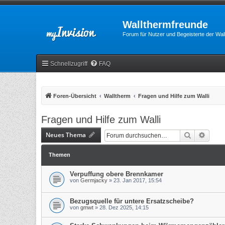
Wallthermfreunde
Forum für Nutzer und Begeisterte der Wa
Schnellzugriff
FAQ
Foren-Übersicht
Walltherm
Fragen und Hilfe zum Walli
Fragen und Hilfe zum Walli
Neues Thema
Suche
Erweit
Themen
Verpuffung obere Brennkamer
von
Germjacky
»
23. Jan 2017, 15:54
Bezugsquelle für untere Ersatzscheibe?
von
gmwt
»
28. Dez 2025, 14:15