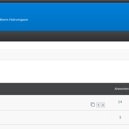
lltherm Holzvergaser
erte Suche
Antworten
14
1
2
3