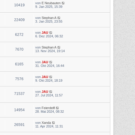
von
E Neubauten
10419
9. Jan 2025, 15:39
von
Stephan A
22409
3. Jan 2025, 23:55
von
JAU
6272
6. Dez 2024, 06:32
von
Stephan A
7670
13. Nov 2024, 19:14
von
JAU
6165
31. Okt 2024, 16:44
von
JAU
7576
9. Okt 2024, 18:19
von
JAU
71537
27. Jul 2024, 11:57
von
Feierdeifl
14954
28. Mai 2024, 08:32
von
Xanda
26591
11. Apr 2024, 11:31