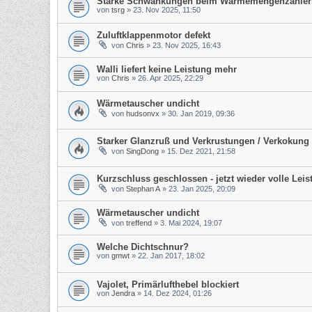
Starke Schwankungen beim Wärmemengenzähler
von
tsrg
»
23. Nov 2025, 11:50
Zuluftklappenmotor defekt
von
Chris
»
23. Nov 2025, 16:43
Walli liefert keine Leistung mehr
von
Chris
»
26. Apr 2025, 22:29
Wärmetauscher undicht
von
hudsonvx
»
30. Jan 2019, 09:36
Starker Glanzruß und Verkrustungen / Verkokung
von
SingDong
»
15. Dez 2021, 21:58
Kurzschluss geschlossen - jetzt wieder volle Leis
von
Stephan A
»
23. Jan 2025, 20:09
Wärmetauscher undicht
von
treffend
»
3. Mai 2024, 19:07
Welche Dichtschnur?
von
gmwt
»
22. Jan 2017, 18:02
Vajolet, Primärlufthebel blockiert
von
Jendra
»
14. Dez 2024, 01:26