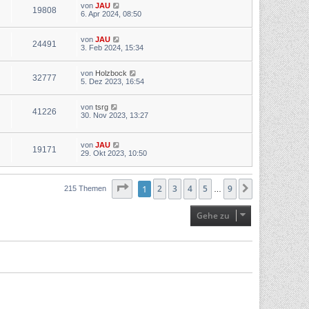
von
JAU
19808
6. Apr 2024, 08:50
von
JAU
24491
3. Feb 2024, 15:34
von
Holzbock
32777
5. Dez 2023, 16:54
von
tsrg
41226
30. Nov 2023, 13:27
von
JAU
19171
29. Okt 2023, 10:50
Seite
1
1
von
2
3
9
4
5
9
Nächste
215 Themen
…
Gehe zu