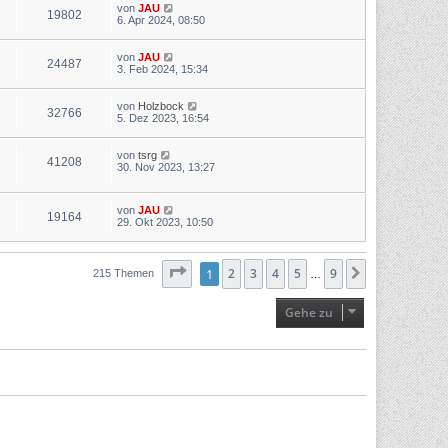
von
JAU
19802
6. Apr 2024, 08:50
von
JAU
24487
3. Feb 2024, 15:34
von
Holzbock
32766
5. Dez 2023, 16:54
von
tsrg
41208
30. Nov 2023, 13:27
von
JAU
19164
29. Okt 2023, 10:50
Seite
1
1
von
2
3
9
4
5
9
Nächste
215 Themen
…
Gehe zu