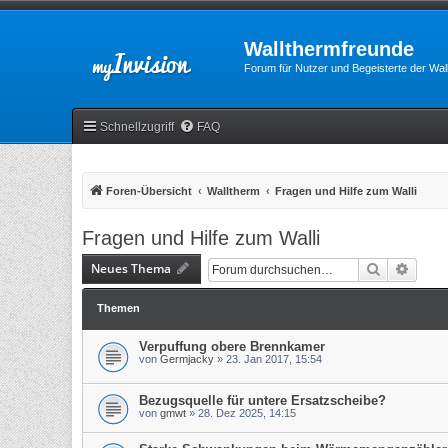
Wallthermfreunde
Forum für Nutzer und Begeisterte der Wa
Schnellzugriff
FAQ
Foren-Übersicht
Walltherm
Fragen und Hilfe zum Walli
Fragen und Hilfe zum Walli
Neues Thema
Suche
Erweit
Themen
Verpuffung obere Brennkamer
von
Germjacky
»
23. Jan 2017, 15:54
Bezugsquelle für untere Ersatzscheibe?
von
gmwt
»
28. Dez 2025, 14:15