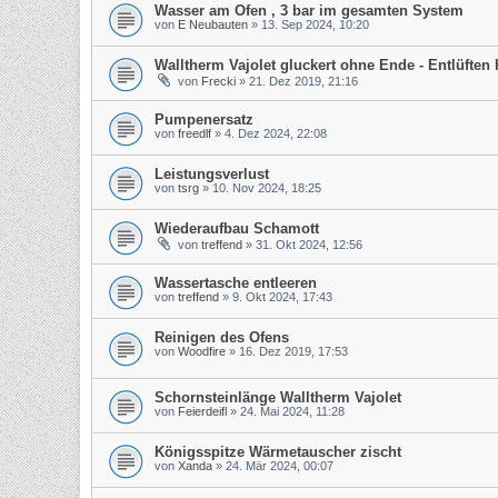
Wasser am Ofen , 3 bar im gesamten System
von
E Neubauten
»
13. Sep 2024, 10:20
Walltherm Vajolet gluckert ohne Ende - Entlüften h
von
Frecki
»
21. Dez 2019, 21:16
Pumpenersatz
von
freedlf
»
4. Dez 2024, 22:08
Leistungsverlust
von
tsrg
»
10. Nov 2024, 18:25
Wiederaufbau Schamott
von
treffend
»
31. Okt 2024, 12:56
Wassertasche entleeren
von
treffend
»
9. Okt 2024, 17:43
Reinigen des Ofens
von
Woodfire
»
16. Dez 2019, 17:53
Schornsteinlänge Walltherm Vajolet
von
Feierdeifl
»
24. Mai 2024, 11:28
Königsspitze Wärmetauscher zischt
von
Xanda
»
24. Mär 2024, 00:07