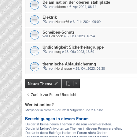
Delamination der oberen stahlplatte
von
oklimm
»
6. Apr 2024, 06:14
Elektrik
von
Hunter66
»
3. Feb 2024, 09:09
Scheiben-Schutz
von
Holzbock
»
5. Dez 2023, 16:54
Undichtigkeit Sicherheitsgruppe
von
tsrg
»
16. Okt 2023, 13:59
thermische Ablaufsicherung
von
Nordhesse
»
28. Okt 2023, 09:30
Neues Thema
Zurück zur Foren-Übersicht
Wer ist online?
Mitglieder in diesem Forum: 0 Mitglieder und 2 Gäste
Berechtigungen in diesem Forum
Du darfst
keine
neuen Themen in diesem Forum erstellen.
Du darfst
keine
Antworten zu Themen in diesem Forum erstellen.
Du darfst deine Beiträge in diesem Forum
nicht
ändern.