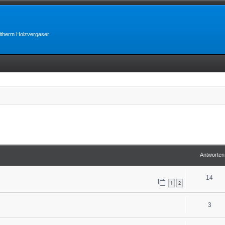
lltherm Holzvergaser
erte Suche
Antworten
14
1
2
3