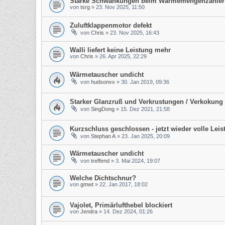
Starke Schwankungen beim Wärmemengenzähler
von
tsrg
»
23. Nov 2025, 11:50
Zuluftklappenmotor defekt
von
Chris
»
23. Nov 2025, 16:43
Walli liefert keine Leistung mehr
von
Chris
»
26. Apr 2025, 22:29
Wärmetauscher undicht
von
hudsonvx
»
30. Jan 2019, 09:36
Starker Glanzruß und Verkrustungen / Verkokung
von
SingDong
»
15. Dez 2021, 21:58
Kurzschluss geschlossen - jetzt wieder volle Leis
von
Stephan A
»
23. Jan 2025, 20:09
Wärmetauscher undicht
von
treffend
»
3. Mai 2024, 19:07
Welche Dichtschnur?
von
gmwt
»
22. Jan 2017, 18:02
Vajolet, Primärlufthebel blockiert
von
Jendra
»
14. Dez 2024, 01:26