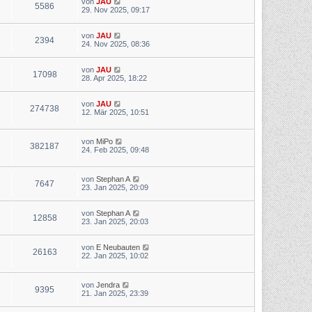
von
JAU
5586
29. Nov 2025, 09:17
von
JAU
2394
24. Nov 2025, 08:36
von
JAU
17098
28. Apr 2025, 18:22
von
JAU
274738
12. Mär 2025, 10:51
von
MiPo
382187
24. Feb 2025, 09:48
von
Stephan A
7647
23. Jan 2025, 20:09
von
Stephan A
12858
23. Jan 2025, 20:03
von
E Neubauten
26163
22. Jan 2025, 10:02
von
Jendra
9395
21. Jan 2025, 23:39