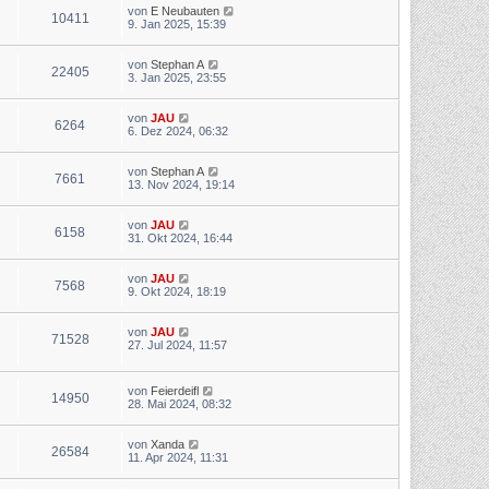
von
E Neubauten
10411
9. Jan 2025, 15:39
von
Stephan A
22405
3. Jan 2025, 23:55
von
JAU
6264
6. Dez 2024, 06:32
von
Stephan A
7661
13. Nov 2024, 19:14
von
JAU
6158
31. Okt 2024, 16:44
von
JAU
7568
9. Okt 2024, 18:19
von
JAU
71528
27. Jul 2024, 11:57
von
Feierdeifl
14950
28. Mai 2024, 08:32
von
Xanda
26584
11. Apr 2024, 11:31