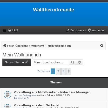
Wallthermfreunde
FAQ
Registrieren
Anmelden
S
Foren-Übersicht
Walltherm
Mein Walli und ich
u
Mein Walli und ich
c
Neues Thema
Suche
Erweiterte Suche
h
e
1
2
3
Nächste
65 Themen
Themen
Vorstellung aus Mittelfranken - Nähe Feuchtwangen
Letzter Beitrag von
Walter
«
14. Apr 2026, 19:25
Antworten:
3
Vorstellung aus dem Neckartal