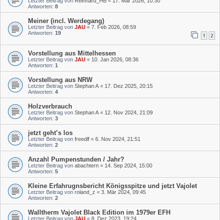
Letzter Beitrag von
Reinhard_HB
«
17. Mär 2026, 10:30
Antworten:
8
Meiner (incl. Werdegang)
Letzter Beitrag von
JAU
«
7. Feb 2026, 08:59
Antworten:
19
1
2
Vorstellung aus Mittelhessen
Letzter Beitrag von
JAU
«
10. Jan 2026, 08:36
Antworten:
1
Vorstellung aus NRW
Letzter Beitrag von
Stephan A
«
17. Dez 2025, 20:15
Antworten:
4
Holzverbrauch
Letzter Beitrag von
Stephan A
«
12. Nov 2024, 21:09
Antworten:
3
jetzt geht’s los
Letzter Beitrag von
freedlf
«
6. Nov 2024, 21:51
Antworten:
2
Anzahl Pumpenstunden / Jahr?
Letzter Beitrag von
abachtern
«
14. Sep 2024, 15:00
Antworten:
5
Kleine Erfahrugnsbericht Königsspitze und jetzt Vajolet
Letzter Beitrag von
roland_z
«
3. Mär 2024, 09:45
Antworten:
2
Walltherm Vajolet Black Edition im 1979er EFH
Letzter Beitrag von
JAU
«
8. Dez 2023, 19:24