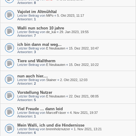
Antworten:
8
Vajolet im Altmühltal
Letzter Beitrag von
MiPo
«
5. Okt 2023, 11:17
Antworten:
1
Walli nun schon 10 jahre
Letzter Beitrag von
de_kai
«
29. Jan 2023, 19:55
Antworten:
7
ich bin dann mal weg...
Letzter Beitrag von
E Neubauten
«
15. Dez 2022, 10:47
Antworten:
3
Tiere und Walltherm
Letzter Beitrag von
E Neubauten
«
15. Dez 2022, 10:22
nun auch hier....
Letzter Beitrag von
Stainer
«
2. Okt 2022, 12:03
Antworten:
2
Vorstellung Nutzer
Letzter Beitrag von
E Neubauten
«
22. Dez 2021, 08:05
Antworten:
5
Viel Freude … dann leid
Letzter Beitrag von
MarcelFräser
«
4. Nov 2021, 19:37
Antworten:
1
Mein Walli, ich und die Hindernisse
Letzter Beitrag von
brennholznutzer
«
1. Nov 2021, 13:21
Antworten:
6