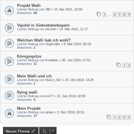
Projekt Walli
Letzter Beitrag von
ƎIE
«
10. Apr 2021, 10:58
Antworten:
80
1
6
7
8
9
…
Vajolet in Südostoberbayern
Letzter Beitrag von
eischei
«
14. Mär 2021, 11:17
Welchen Walli hab ich wohl?
Letzter Beitrag von
Vogel-blitz
«
8. Mär 2020, 09:19
Antworten:
2
Königsspitze
Letzter Beitrag von
Freeliner
«
30. Jan 2020, 07:51
Antworten:
11
1
2
Mein Walli und ich
Letzter Beitrag von
Matze_WZ
«
25. Okt 2019, 14:29
Antworten:
2
flying walli
Letzter Beitrag von
ice77
«
22. Jan 2019, 02:00
Antworten:
9
Mein Projekt
Letzter Beitrag von
gmwt
«
3. Dez 2018, 00:51
Antworten:
37
1
2
3
4
Neues Thema