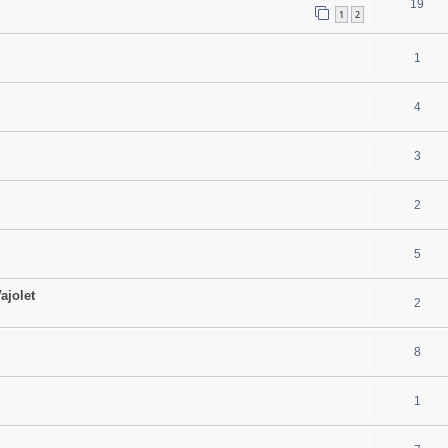
19
1
2
1
4
3
2
5
ajolet
2
8
1