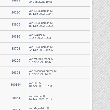
39993
29. Jan 2023, 19:55
von
E Neubauten
20220
15. Dez 2022, 10:47
von
E Neubauten
33955
15. Dez 2022, 10:22
von
Stainer
20336
2. Okt 2022, 12:03
von
E Neubauten
38758
22. Dez 2021, 08:05
von
MarcelFräser
19295
4. Nov 2021, 19:37
von
brennholznutzer
26353
1. Nov 2021, 13:21
von
ƎIE
300164
10. Apr 2021, 10:58
von
eischei
38854
14. Mär 2021, 11:17
von
Vogel-blitz