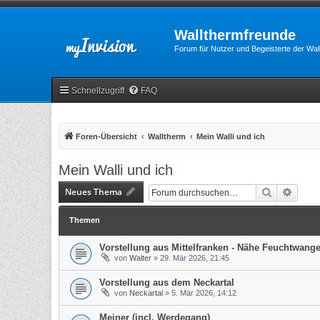
Wallthermfreunde
Forum für Nutzer und Begeisterte der Wa
Schnellzugriff
FAQ
Foren-Übersicht
Walltherm
Mein Walli und ich
Mein Walli und ich
Neues Thema
Suche
Erweit
Themen
Vorstellung aus Mittelfranken - Nähe Feuchtwang
von
Walter
»
29. Mär 2026, 21:45
Vorstellung aus dem Neckartal
von
Neckartal
»
5. Mär 2026, 14:12
Meiner (incl. Werdegang)