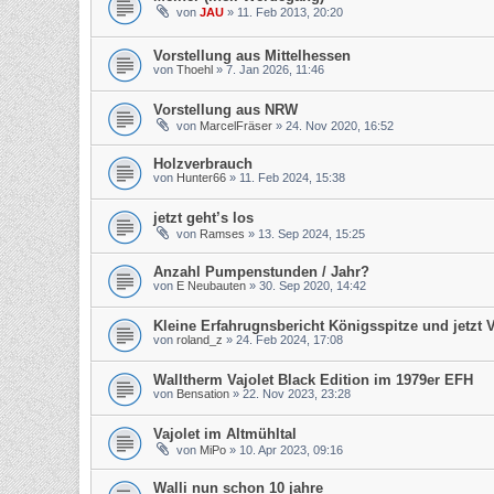
von
JAU
»
11. Feb 2013, 20:20
Vorstellung aus Mittelhessen
von
Thoehl
»
7. Jan 2026, 11:46
Vorstellung aus NRW
von
MarcelFräser
»
24. Nov 2020, 16:52
Holzverbrauch
von
Hunter66
»
11. Feb 2024, 15:38
jetzt geht’s los
von
Ramses
»
13. Sep 2024, 15:25
Anzahl Pumpenstunden / Jahr?
von
E Neubauten
»
30. Sep 2020, 14:42
Kleine Erfahrugnsbericht Königsspitze und jetzt V
von
roland_z
»
24. Feb 2024, 17:08
Walltherm Vajolet Black Edition im 1979er EFH
von
Bensation
»
22. Nov 2023, 23:28
Vajolet im Altmühltal
von
MiPo
»
10. Apr 2023, 09:16
Walli nun schon 10 jahre