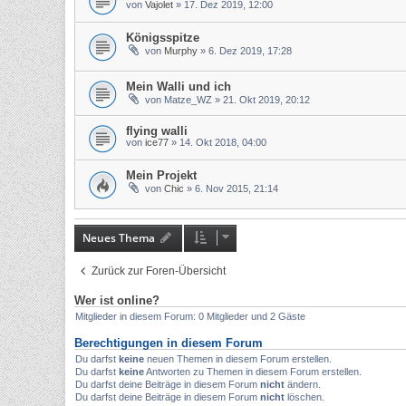
von
Vajolet
»
17. Dez 2019, 12:00
Königsspitze
von
Murphy
»
6. Dez 2019, 17:28
Mein Walli und ich
von
Matze_WZ
»
21. Okt 2019, 20:12
flying walli
von
ice77
»
14. Okt 2018, 04:00
Mein Projekt
von
Chic
»
6. Nov 2015, 21:14
Neues Thema
Zurück zur Foren-Übersicht
Wer ist online?
Mitglieder in diesem Forum: 0 Mitglieder und 2 Gäste
Berechtigungen in diesem Forum
Du darfst
keine
neuen Themen in diesem Forum erstellen.
Du darfst
keine
Antworten zu Themen in diesem Forum erstellen.
Du darfst deine Beiträge in diesem Forum
nicht
ändern.
Du darfst deine Beiträge in diesem Forum
nicht
löschen.