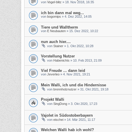
von
Vogel-blitz
»
18. Nov 2018, 16:35
ich bin dann mal weg...
von
bogomips
»
4. Dez 2022, 14:05
Tiere und Walltherm
von
E Neubauten
»
15. Dez 2022, 10:22
nun auch hier....
von
Stainer
»
1. Okt 2022, 10:28
Vorstellung Nutzer
von
Habenichts
»
10. Feb 2013, 21:09
Viel Freude … dann leid
von
Jeverleo
»
4. Nov 2021, 19:21
Mein Walli, ich und die Hindernisse
von
brennholznutzer
»
31. Okt 2021, 19:18
Projekt Walli
von
SingDong
»
3. Okt 2020, 17:23
Vajolet in Südostoberbayern
von
eischei
»
14. Mär 2021, 11:17
Welchen Walli hab ich wohl?