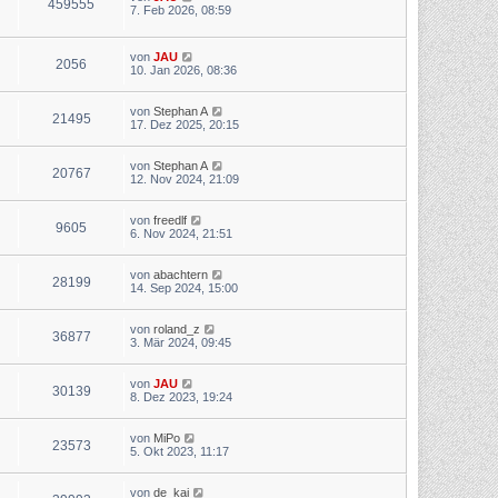
459555
7. Feb 2026, 08:59
von
JAU
2056
10. Jan 2026, 08:36
von
Stephan A
21495
17. Dez 2025, 20:15
von
Stephan A
20767
12. Nov 2024, 21:09
von
freedlf
9605
6. Nov 2024, 21:51
von
abachtern
28199
14. Sep 2024, 15:00
von
roland_z
36877
3. Mär 2024, 09:45
von
JAU
30139
8. Dez 2023, 19:24
von
MiPo
23573
5. Okt 2023, 11:17
von
de_kai