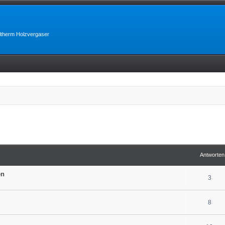
lltherm Holzvergaser
erte Suche
Antworten
en
3
8