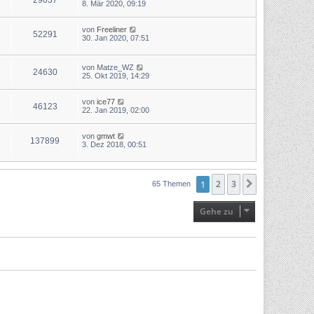
29037
8. Mär 2020, 09:19
von
Freeliner
52291
30. Jan 2020, 07:51
von
Matze_WZ
24630
25. Okt 2019, 14:29
von
ice77
46123
22. Jan 2019, 02:00
von
gmwt
137899
3. Dez 2018, 00:51
1
2
3
Nächste
65 Themen
Gehe zu