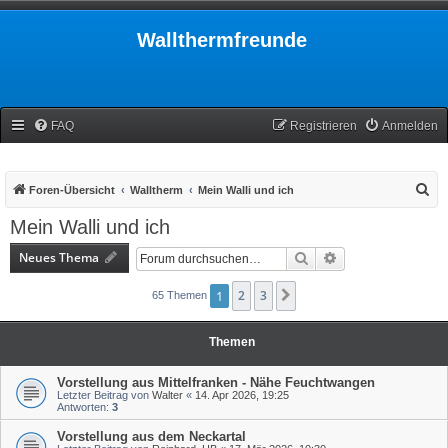
Wallthermfreunde
FAQ
Registrieren
Anmelden
S
Foren-Übersicht
Walltherm
Mein Walli und ich
u
Mein Walli und ich
c
Neues Thema
Suche
Erweiterte Suche
h
e
1
2
3
Nächste
65 Themen
Themen
Vorstellung aus Mittelfranken - Nähe Feuchtwangen
Letzter Beitrag von
Walter
«
14. Apr 2026, 19:25
Antworten:
3
Vorstellung aus dem Neckartal