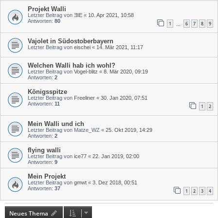
Projekt Walli
Letzter Beitrag von
ƎIE
«
10. Apr 2021, 10:58
Antworten:
80
1
6
7
8
9
…
Vajolet in Südostoberbayern
Letzter Beitrag von
eischei
«
14. Mär 2021, 11:17
Welchen Walli hab ich wohl?
Letzter Beitrag von
Vogel-blitz
«
8. Mär 2020, 09:19
Antworten:
2
Königsspitze
Letzter Beitrag von
Freeliner
«
30. Jan 2020, 07:51
Antworten:
11
1
2
Mein Walli und ich
Letzter Beitrag von
Matze_WZ
«
25. Okt 2019, 14:29
Antworten:
2
flying walli
Letzter Beitrag von
ice77
«
22. Jan 2019, 02:00
Antworten:
9
Mein Projekt
Letzter Beitrag von
gmwt
«
3. Dez 2018, 00:51
Antworten:
37
1
2
3
4
Neues Thema