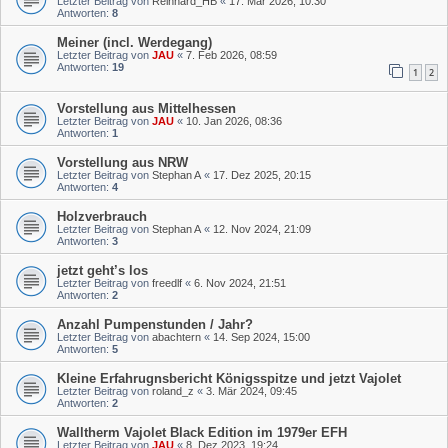
Letzter Beitrag von
Reinhard_HB
«
17. Mär 2026, 10:30
Antworten:
8
Meiner (incl. Werdegang)
Letzter Beitrag von
JAU
«
7. Feb 2026, 08:59
Antworten:
19
1
2
Vorstellung aus Mittelhessen
Letzter Beitrag von
JAU
«
10. Jan 2026, 08:36
Antworten:
1
Vorstellung aus NRW
Letzter Beitrag von
Stephan A
«
17. Dez 2025, 20:15
Antworten:
4
Holzverbrauch
Letzter Beitrag von
Stephan A
«
12. Nov 2024, 21:09
Antworten:
3
jetzt geht’s los
Letzter Beitrag von
freedlf
«
6. Nov 2024, 21:51
Antworten:
2
Anzahl Pumpenstunden / Jahr?
Letzter Beitrag von
abachtern
«
14. Sep 2024, 15:00
Antworten:
5
Kleine Erfahrugnsbericht Königsspitze und jetzt Vajolet
Letzter Beitrag von
roland_z
«
3. Mär 2024, 09:45
Antworten:
2
Walltherm Vajolet Black Edition im 1979er EFH
Letzter Beitrag von
JAU
«
8. Dez 2023, 19:24