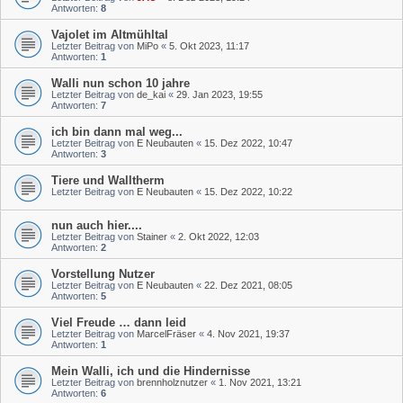
Antworten:
8
Vajolet im Altmühltal
Letzter Beitrag von
MiPo
«
5. Okt 2023, 11:17
Antworten:
1
Walli nun schon 10 jahre
Letzter Beitrag von
de_kai
«
29. Jan 2023, 19:55
Antworten:
7
ich bin dann mal weg...
Letzter Beitrag von
E Neubauten
«
15. Dez 2022, 10:47
Antworten:
3
Tiere und Walltherm
Letzter Beitrag von
E Neubauten
«
15. Dez 2022, 10:22
nun auch hier....
Letzter Beitrag von
Stainer
«
2. Okt 2022, 12:03
Antworten:
2
Vorstellung Nutzer
Letzter Beitrag von
E Neubauten
«
22. Dez 2021, 08:05
Antworten:
5
Viel Freude … dann leid
Letzter Beitrag von
MarcelFräser
«
4. Nov 2021, 19:37
Antworten:
1
Mein Walli, ich und die Hindernisse
Letzter Beitrag von
brennholznutzer
«
1. Nov 2021, 13:21
Antworten:
6