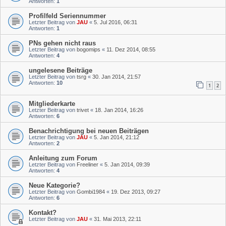
Antworten:
1
Profilfeld Seriennummer
Letzter Beitrag von
JAU
«
5. Jul 2016, 06:31
Antworten:
1
PNs gehen nicht raus
Letzter Beitrag von
bogomips
«
11. Dez 2014, 08:55
Antworten:
4
ungelesene Beiträge
Letzter Beitrag von
tsrg
«
30. Jan 2014, 21:57
Antworten:
10
1
2
Mitgliederkarte
Letzter Beitrag von
trivet
«
18. Jan 2014, 16:26
Antworten:
6
Benachrichtigung bei neuen Beiträgen
Letzter Beitrag von
JAU
«
5. Jan 2014, 21:12
Antworten:
2
Anleitung zum Forum
Letzter Beitrag von
Freeliner
«
5. Jan 2014, 09:39
Antworten:
4
Neue Kategorie?
Letzter Beitrag von
Gombi1984
«
19. Dez 2013, 09:27
Antworten:
6
Kontakt?
Letzter Beitrag von
JAU
«
31. Mai 2013, 22:11