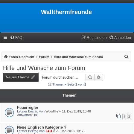
Wallthermfreunde
FAQ
Registrieren
Anmelden
S
Foren-Übersicht
Forum
Hilfe und Wünsche zum Forum
u
Hilfe und Wünsche zum Forum
c
Neues Thema
Suche
Erweiterte Suche
h
12 Themen • Seite
1
von
1
e
Themen
Feuerregler
Letzter Beitrag von
Woodfire
«
11. Dez 2019, 13:48
Antworten:
10
1
2
Neue Englisch Kategorie ?
Letzter Beitrag von
JAU
«
25. Jan 2018, 13:56