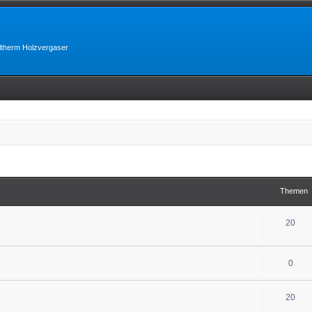
lltherm Holzvergaser
Themen
20
0
20