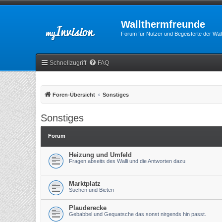
Wallthermfreunde
Forum für Nutzer und Begeisterte der Wa
Schnellzugriff
FAQ
Foren-Übersicht
Sonstiges
Sonstiges
Forum
Heizung und Umfeld
Fragen abseits des Walli und die Antworten dazu
Marktplatz
Suchen und Bieten
Plauderecke
Gebabbel und Gequatsche das sonst nirgends hin passt.