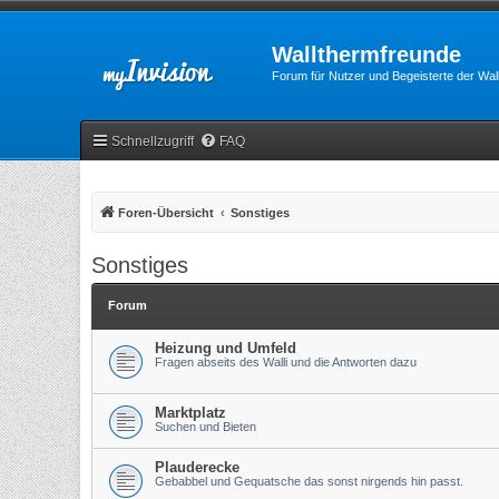
Wallthermfreunde
Forum für Nutzer und Begeisterte der Wa
Schnellzugriff
FAQ
Foren-Übersicht
Sonstiges
Sonstiges
Forum
Heizung und Umfeld
Fragen abseits des Walli und die Antworten dazu
Marktplatz
Suchen und Bieten
Plauderecke
Gebabbel und Gequatsche das sonst nirgends hin passt.