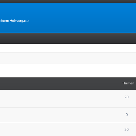
lltherm Holzvergaser
Themen
20
0
20