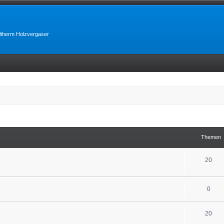
lltherm Holzvergaser
Themen
20
0
20