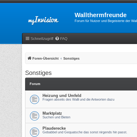
Wallthermfreunde
Forum für Nutzer und Begeisterte der Wa
Schnellzugriff
FAQ
Foren-Übersicht
Sonstiges
Sonstiges
Forum
Heizung und Umfeld
Fragen abseits des Walli und die Antworten dazu
Marktplatz
Suchen und Bieten
Plauderecke
Gebabbel und Gequatsche das sonst nirgends hin passt.