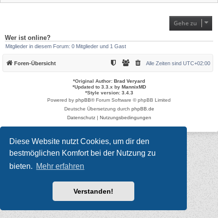
Gehe zu
Wer ist online?
Mitglieder in diesem Forum: 0 Mitglieder und 1 Gast
Foren-Übersicht
Alle Zeiten sind
UTC+02:00
*
Original Author:
Brad Veryard
*
Updated to 3.3.x by
MannixMD
*
Style version: 3.4.3
Powered by
phpBB
® Forum Software © phpBB Limited
Deutsche Übersetzung durch
phpBB.de
Datenschutz
|
Nutzungsbedingungen
Diese Website nutzt Cookies, um dir den
bestmöglichen Komfort bei der Nutzung zu
bieten.
Mehr erfahren
Verstanden!