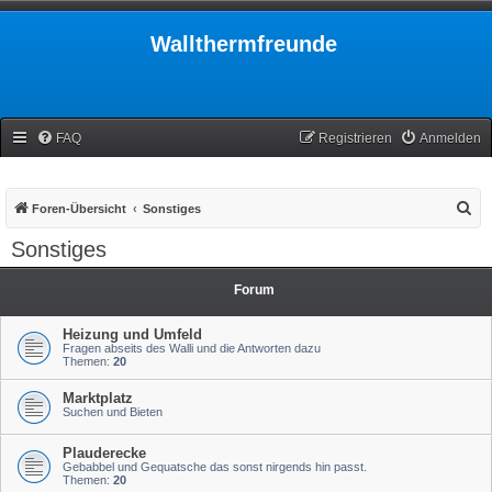
Wallthermfreunde
FAQ
Registrieren
Anmelden
S
Foren-Übersicht
Sonstiges
u
Sonstiges
c
h
Forum
e
Heizung und Umfeld
Fragen abseits des Walli und die Antworten dazu
Themen:
20
Marktplatz
Suchen und Bieten
Plauderecke
Gebabbel und Gequatsche das sonst nirgends hin passt.
Themen:
20