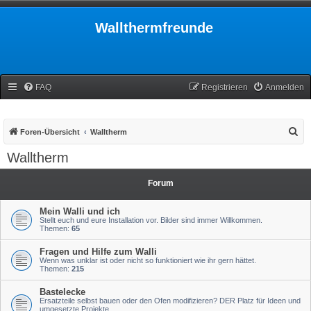
Wallthermfreunde
FAQ
Registrieren
Anmelden
S
Foren-Übersicht
Walltherm
u
Walltherm
c
h
Forum
e
Mein Walli und ich
Stellt euch und eure Installation vor. Bilder sind immer Willkommen.
Themen:
65
Fragen und Hilfe zum Walli
Wenn was unklar ist oder nicht so funktioniert wie ihr gern hättet.
Themen:
215
Bastelecke
Ersatzteile selbst bauen oder den Ofen modifizieren? DER Platz für Ideen und
umgesetzte Projekte.