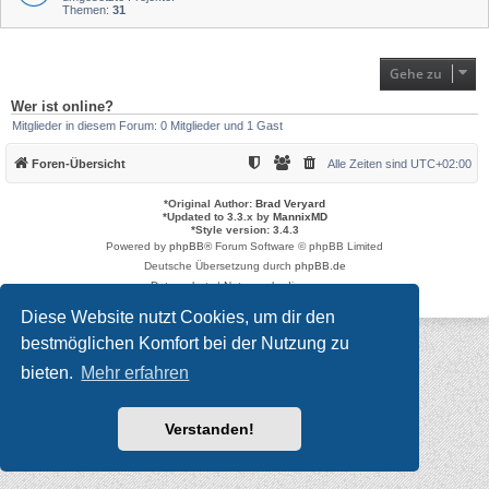
Themen:
31
Gehe zu
Wer ist online?
Mitglieder in diesem Forum: 0 Mitglieder und 1 Gast
Foren-Übersicht
Alle Zeiten sind
UTC+02:00
*
Original Author:
Brad Veryard
*
Updated to 3.3.x by
MannixMD
*
Style version: 3.4.3
Powered by
phpBB
® Forum Software © phpBB Limited
Deutsche Übersetzung durch
phpBB.de
Datenschutz
|
Nutzungsbedingungen
Diese Website nutzt Cookies, um dir den
bestmöglichen Komfort bei der Nutzung zu
bieten.
Mehr erfahren
Verstanden!