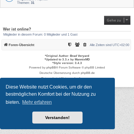
Themen:
31
Gehe zu
Wer ist online?
Mitglieder in diesem Forum: 0 Mitglieder und 1 Gast
Foren-Übersicht
Alle Zeiten sind
UTC+02:00
*
Original Author:
Brad Veryard
*
Updated to 3.3.x by
MannixMD
*
Style version: 3.4.3
Powered by
phpBB
® Forum Software © phpBB Limited
Deutsche Übersetzung durch
phpBB.de
Datenschutz
|
Nutzungsbedingungen
Diese Website nutzt Cookies, um dir den
bestmöglichen Komfort bei der Nutzung zu
bieten.
Mehr erfahren
Verstanden!