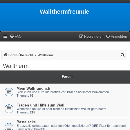
Wallthermfreunde
FAQ
Registrieren
Anmelden
S
Foren-Übersicht
Walltherm
u
Walltherm
c
h
Forum
e
Mein Walli und ich
Stellt euch und eure Installation vor. Bilder sind immer Willkommen.
Themen:
65
Fragen und Hilfe zum Walli
Wenn was unklar ist oder nicht so funktioniert wie ihr gern hättet.
Themen:
215
Bastelecke
Ersatzteile selbst bauen oder den Ofen modifizieren? DER Platz für Ideen und
umgesetzte Projekte.