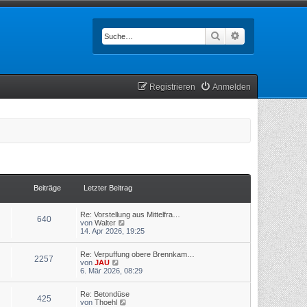
Suche
Erweiterte Such
Registrieren
Anmelden
Beiträge
Letzter Beitrag
Re: Vorstellung aus Mittelfra…
640
N
von
Walter
e
14. Apr 2026, 19:25
u
e
Re: Verpuffung obere Brennkam…
s
2257
N
von
JAU
t
e
6. Mär 2026, 08:29
e
u
r
e
B
Re: Betondüse
s
e
425
N
von
Thoehl
t
i