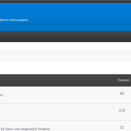
lltherm Holzvergaser
Themen
65
en.
215
.
31
 für Ideen und umgesetzte Projekte.