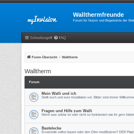
Wallthermfreunde
Forum für Nutzer und Begeisterte der Wa
Schnellzugriff
FAQ
Foren-Übersicht
Walltherm
Walltherm
Forum
Mein Walli und ich
Stellt euch und eure Installation vor. Bilder sind immer Willkomm
Fragen und Hilfe zum Walli
Wenn was unklar ist oder nicht so funktioniert wie ihr gern hättet
Bastelecke
Ersatzteile selbst bauen oder den Ofen modifizieren? DER Platz