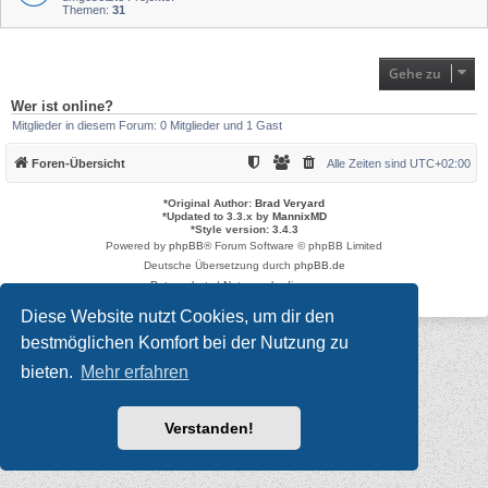
Themen:
31
Gehe zu
Wer ist online?
Mitglieder in diesem Forum: 0 Mitglieder und 1 Gast
Foren-Übersicht
Alle Zeiten sind
UTC+02:00
*
Original Author:
Brad Veryard
*
Updated to 3.3.x by
MannixMD
*
Style version: 3.4.3
Powered by
phpBB
® Forum Software © phpBB Limited
Deutsche Übersetzung durch
phpBB.de
Datenschutz
|
Nutzungsbedingungen
Diese Website nutzt Cookies, um dir den
bestmöglichen Komfort bei der Nutzung zu
bieten.
Mehr erfahren
Verstanden!