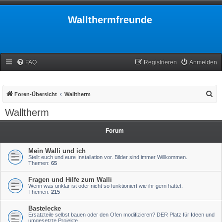
Wallthermfreunde
FAQ
Registrieren
Anmelden
S
Foren-Übersicht
Walltherm
u
Walltherm
c
h
Forum
e
Mein Walli und ich
Stellt euch und eure Installation vor. Bilder sind immer Willkommen.
Themen:
65
Fragen und Hilfe zum Walli
Wenn was unklar ist oder nicht so funktioniert wie ihr gern hättet.
Themen:
215
Bastelecke
Ersatzteile selbst bauen oder den Ofen modifizieren? DER Platz für Ideen und
umgesetzte Projekte.