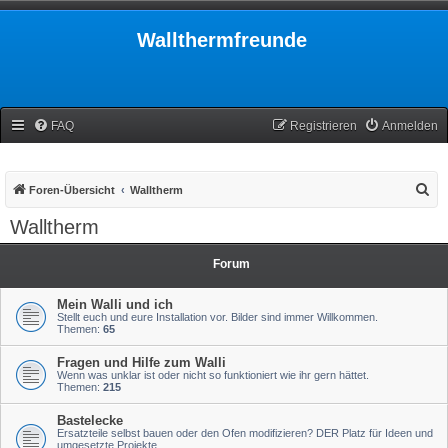
Wallthermfreunde
FAQ
Registrieren
Anmelden
S
Foren-Übersicht
Walltherm
u
Walltherm
c
h
Forum
e
Mein Walli und ich
Stellt euch und eure Installation vor. Bilder sind immer Willkommen.
Themen:
65
Fragen und Hilfe zum Walli
Wenn was unklar ist oder nicht so funktioniert wie ihr gern hättet.
Themen:
215
Bastelecke
Ersatzteile selbst bauen oder den Ofen modifizieren? DER Platz für Ideen und
umgesetzte Projekte.