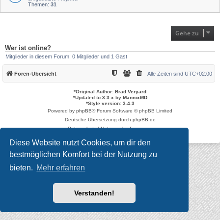
Themen:
31
Gehe zu
Wer ist online?
Mitglieder in diesem Forum: 0 Mitglieder und 1 Gast
Foren-Übersicht
Alle Zeiten sind
UTC+02:00
*
Original Author:
Brad Veryard
*
Updated to 3.3.x by
MannixMD
*
Style version: 3.4.3
Powered by
phpBB
® Forum Software © phpBB Limited
Deutsche Übersetzung durch
phpBB.de
Datenschutz
|
Nutzungsbedingungen
Diese Website nutzt Cookies, um dir den
bestmöglichen Komfort bei der Nutzung zu
bieten.
Mehr erfahren
Verstanden!