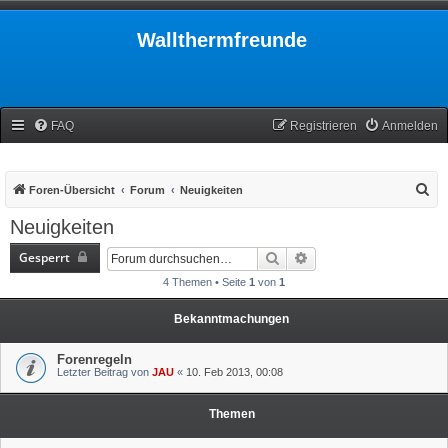
Wallthermfreunde
FAQ
Registrieren
Anmelden
S
Foren-Übersicht
Forum
Neuigkeiten
u
Neuigkeiten
c
Gesperrt
Suche
Erweiterte Suche
h
4 Themen • Seite
1
von
1
e
Bekanntmachungen
Forenregeln
Letzter Beitrag von
JAU
«
10. Feb 2013, 00:08
Themen