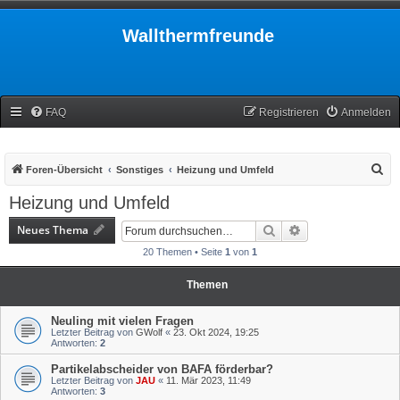
Wallthermfreunde
FAQ
Registrieren
Anmelden
S
Foren-Übersicht
Sonstiges
Heizung und Umfeld
u
Heizung und Umfeld
c
Neues Thema
Suche
Erweiterte Suche
h
20 Themen • Seite
1
von
1
e
Themen
Neuling mit vielen Fragen
Letzter Beitrag von
GWolf
«
23. Okt 2024, 19:25
Antworten:
2
Partikelabscheider von BAFA förderbar?
Letzter Beitrag von
JAU
«
11. Mär 2023, 11:49
Antworten:
3