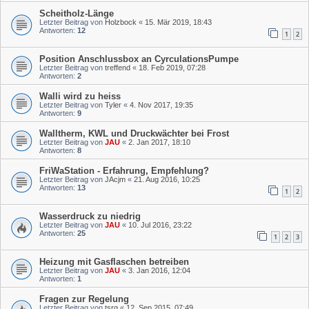
Scheitholz-Länge
Letzter Beitrag von
Holzbock
«
15. Mär 2019, 18:43
Antworten:
12
1
2
Position Anschlussbox an CyrculationsPumpe
Letzter Beitrag von
treffend
«
18. Feb 2019, 07:28
Antworten:
2
Walli wird zu heiss
Letzter Beitrag von
Tyler
«
4. Nov 2017, 19:35
Antworten:
9
Walltherm, KWL und Druckwächter bei Frost
Letzter Beitrag von
JAU
«
2. Jan 2017, 18:10
Antworten:
8
FriWaStation - Erfahrung, Empfehlung?
Letzter Beitrag von
JAcjm
«
21. Aug 2016, 10:25
Antworten:
13
1
2
Wasserdruck zu niedrig
Letzter Beitrag von
JAU
«
10. Jul 2016, 23:22
Antworten:
25
1
2
3
Heizung mit Gasflaschen betreiben
Letzter Beitrag von
JAU
«
3. Jan 2016, 12:04
Antworten:
1
Fragen zur Regelung
Letzter Beitrag von
tsrg
«
12. Sep 2015, 07:49