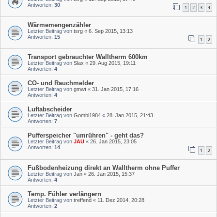
Antworten:
30
1
2
3
4
Wärmemengenzähler
Letzter Beitrag von
tsrg
«
6. Sep 2015, 13:13
Antworten:
15
1
2
Transport gebrauchter Walltherm 600km
Letzter Beitrag von
Slax
«
29. Aug 2015, 19:11
Antworten:
4
CO- und Rauchmelder
Letzter Beitrag von
gmwt
«
31. Jan 2015, 17:16
Antworten:
4
Luftabscheider
Letzter Beitrag von
Gombi1984
«
28. Jan 2015, 21:43
Antworten:
7
Pufferspeicher "umrühren" - geht das?
Letzter Beitrag von
JAU
«
26. Jan 2015, 23:05
Antworten:
14
1
2
Fußbodenheizung direkt an Walltherm ohne Puffer
Letzter Beitrag von
Jan
«
26. Jan 2015, 15:37
Antworten:
4
Temp. Fühler verlängern
Letzter Beitrag von
treffend
«
11. Dez 2014, 20:28
Antworten:
2