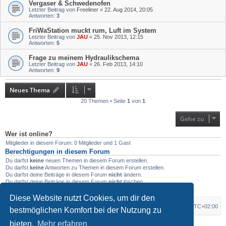
Vergaser & Schwedenofen
Letzter Beitrag von
Freeliner
«
22. Aug 2014, 20:05
Antworten:
3
FriWaStation muckt rum, Luft im System
Letzter Beitrag von
JAU
«
25. Nov 2013, 12:15
Antworten:
5
Frage zu meinem Hydraulikschema
Letzter Beitrag von
JAU
«
26. Feb 2013, 14:10
Antworten:
9
Neues Thema
20 Themen • Seite
1
von
1
Gehe zu
Wer ist online?
Mitglieder in diesem Forum: 0 Mitglieder und 1 Gast
Berechtigungen in diesem Forum
Du darfst
keine
neuen Themen in diesem Forum erstellen.
Du darfst
keine
Antworten zu Themen in diesem Forum erstellen.
Du darfst deine Beiträge in diesem Forum
nicht
ändern.
Du darfst deine Beiträge in diesem Forum
nicht
löschen.
Du darfst
keine
Dateianhänge in diesem Forum erstellen.
Diese Website nutzt Cookies, um dir den
Foren-Übersicht
Alle Zeiten sind
UTC+02:00
bestmöglichen Komfort bei der Nutzung zu
bieten.
Mehr erfahren
*
Original Author:
Brad Veryard