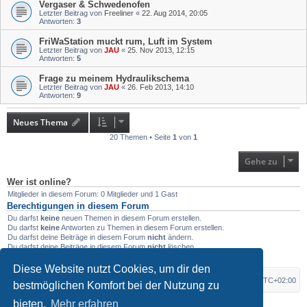
Vergaser & Schwedenofen
Letzter Beitrag von
Freeliner
«
22. Aug 2014, 20:05
Antworten:
3
FriWaStation muckt rum, Luft im System
Letzter Beitrag von
JAU
«
25. Nov 2013, 12:15
Antworten:
5
Frage zu meinem Hydraulikschema
Letzter Beitrag von
JAU
«
26. Feb 2013, 14:10
Antworten:
9
Neues Thema
20 Themen • Seite
1
von
1
Gehe zu
Wer ist online?
Mitglieder in diesem Forum: 0 Mitglieder und 1 Gast
Berechtigungen in diesem Forum
Du darfst
keine
neuen Themen in diesem Forum erstellen.
Du darfst
keine
Antworten zu Themen in diesem Forum erstellen.
Du darfst deine Beiträge in diesem Forum
nicht
ändern.
Du darfst deine Beiträge in diesem Forum
nicht
löschen.
Du darfst
keine
Dateianhänge in diesem Forum erstellen.
Diese Website nutzt Cookies, um dir den
Foren-Übersicht
Alle Zeiten sind
UTC+02:00
bestmöglichen Komfort bei der Nutzung zu
bieten.
Mehr erfahren
*
Original Author:
Brad Veryard