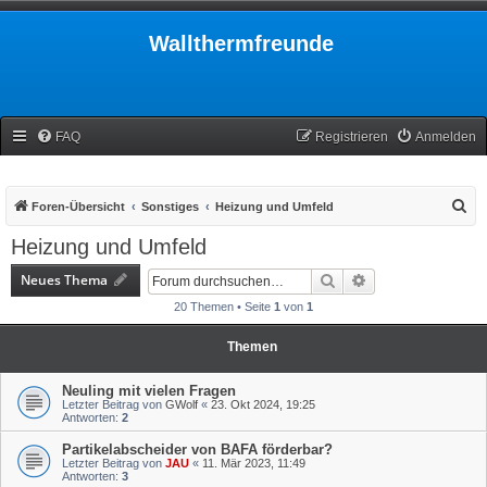
Wallthermfreunde
FAQ
Registrieren
Anmelden
S
Foren-Übersicht
Sonstiges
Heizung und Umfeld
u
Heizung und Umfeld
c
Neues Thema
Suche
Erweiterte Suche
h
20 Themen • Seite
1
von
1
e
Themen
Neuling mit vielen Fragen
Letzter Beitrag von
GWolf
«
23. Okt 2024, 19:25
Antworten:
2
Partikelabscheider von BAFA förderbar?
Letzter Beitrag von
JAU
«
11. Mär 2023, 11:49
Antworten:
3