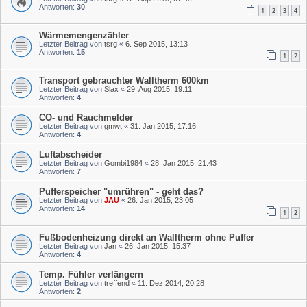
Antworten:
30
1
2
3
4
Wärmemengenzähler
Letzter Beitrag von
tsrg
«
6. Sep 2015, 13:13
Antworten:
15
1
2
Transport gebrauchter Walltherm 600km
Letzter Beitrag von
Slax
«
29. Aug 2015, 19:11
Antworten:
4
CO- und Rauchmelder
Letzter Beitrag von
gmwt
«
31. Jan 2015, 17:16
Antworten:
4
Luftabscheider
Letzter Beitrag von
Gombi1984
«
28. Jan 2015, 21:43
Antworten:
7
Pufferspeicher "umrühren" - geht das?
Letzter Beitrag von
JAU
«
26. Jan 2015, 23:05
Antworten:
14
1
2
Fußbodenheizung direkt an Walltherm ohne Puffer
Letzter Beitrag von
Jan
«
26. Jan 2015, 15:37
Antworten:
4
Temp. Fühler verlängern
Letzter Beitrag von
treffend
«
11. Dez 2014, 20:28
Antworten:
2