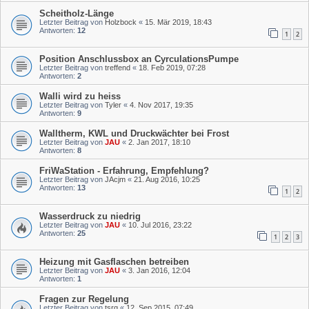
Scheitholz-Länge
Letzter Beitrag von
Holzbock
«
15. Mär 2019, 18:43
Antworten:
12
1
2
Position Anschlussbox an CyrculationsPumpe
Letzter Beitrag von
treffend
«
18. Feb 2019, 07:28
Antworten:
2
Walli wird zu heiss
Letzter Beitrag von
Tyler
«
4. Nov 2017, 19:35
Antworten:
9
Walltherm, KWL und Druckwächter bei Frost
Letzter Beitrag von
JAU
«
2. Jan 2017, 18:10
Antworten:
8
FriWaStation - Erfahrung, Empfehlung?
Letzter Beitrag von
JAcjm
«
21. Aug 2016, 10:25
Antworten:
13
1
2
Wasserdruck zu niedrig
Letzter Beitrag von
JAU
«
10. Jul 2016, 23:22
Antworten:
25
1
2
3
Heizung mit Gasflaschen betreiben
Letzter Beitrag von
JAU
«
3. Jan 2016, 12:04
Antworten:
1
Fragen zur Regelung
Letzter Beitrag von
tsrg
«
12. Sep 2015, 07:49