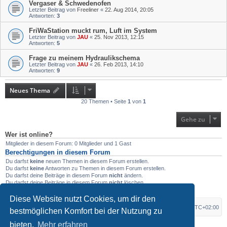
Vergaser & Schwedenofen
Letzter Beitrag von
Freeliner
«
22. Aug 2014, 20:05
Antworten:
3
FriWaStation muckt rum, Luft im System
Letzter Beitrag von
JAU
«
25. Nov 2013, 12:15
Antworten:
5
Frage zu meinem Hydraulikschema
Letzter Beitrag von
JAU
«
26. Feb 2013, 14:10
Antworten:
9
Neues Thema
20 Themen • Seite
1
von
1
Gehe zu
Wer ist online?
Mitglieder in diesem Forum: 0 Mitglieder und 1 Gast
Berechtigungen in diesem Forum
Du darfst
keine
neuen Themen in diesem Forum erstellen.
Du darfst
keine
Antworten zu Themen in diesem Forum erstellen.
Du darfst deine Beiträge in diesem Forum
nicht
ändern.
Du darfst deine Beiträge in diesem Forum
nicht
löschen.
Du darfst
keine
Dateianhänge in diesem Forum erstellen.
Diese Website nutzt Cookies, um dir den
Foren-Übersicht
Alle Zeiten sind
UTC+02:00
bestmöglichen Komfort bei der Nutzung zu
bieten.
Mehr erfahren
*
Original Author:
Brad Veryard