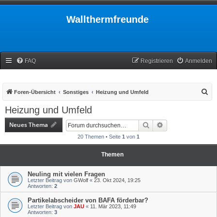
Wallthermfreunde
FAQ
Registrieren
Anmelden
S
Foren-Übersicht
Sonstiges
Heizung und Umfeld
u
Heizung und Umfeld
c
Neues Thema
Suche
Erweiterte Suche
h
20 Themen • Seite
1
von
1
e
Themen
Neuling mit vielen Fragen
Letzter Beitrag von
GWolf
«
23. Okt 2024, 19:25
Antworten:
2
Partikelabscheider von BAFA förderbar?
Letzter Beitrag von
JAU
«
11. Mär 2023, 11:49
Antworten:
3