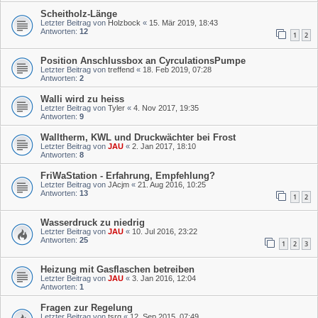
Scheitholz-Länge
Letzter Beitrag von
Holzbock
«
15. Mär 2019, 18:43
Antworten:
12
1
2
Position Anschlussbox an CyrculationsPumpe
Letzter Beitrag von
treffend
«
18. Feb 2019, 07:28
Antworten:
2
Walli wird zu heiss
Letzter Beitrag von
Tyler
«
4. Nov 2017, 19:35
Antworten:
9
Walltherm, KWL und Druckwächter bei Frost
Letzter Beitrag von
JAU
«
2. Jan 2017, 18:10
Antworten:
8
FriWaStation - Erfahrung, Empfehlung?
Letzter Beitrag von
JAcjm
«
21. Aug 2016, 10:25
Antworten:
13
1
2
Wasserdruck zu niedrig
Letzter Beitrag von
JAU
«
10. Jul 2016, 23:22
Antworten:
25
1
2
3
Heizung mit Gasflaschen betreiben
Letzter Beitrag von
JAU
«
3. Jan 2016, 12:04
Antworten:
1
Fragen zur Regelung
Letzter Beitrag von
tsrg
«
12. Sep 2015, 07:49