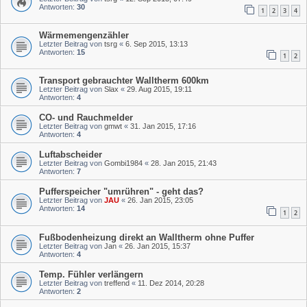
Antworten:
30
1
2
3
4
Wärmemengenzähler
Letzter Beitrag von
tsrg
«
6. Sep 2015, 13:13
Antworten:
15
1
2
Transport gebrauchter Walltherm 600km
Letzter Beitrag von
Slax
«
29. Aug 2015, 19:11
Antworten:
4
CO- und Rauchmelder
Letzter Beitrag von
gmwt
«
31. Jan 2015, 17:16
Antworten:
4
Luftabscheider
Letzter Beitrag von
Gombi1984
«
28. Jan 2015, 21:43
Antworten:
7
Pufferspeicher "umrühren" - geht das?
Letzter Beitrag von
JAU
«
26. Jan 2015, 23:05
Antworten:
14
1
2
Fußbodenheizung direkt an Walltherm ohne Puffer
Letzter Beitrag von
Jan
«
26. Jan 2015, 15:37
Antworten:
4
Temp. Fühler verlängern
Letzter Beitrag von
treffend
«
11. Dez 2014, 20:28
Antworten:
2