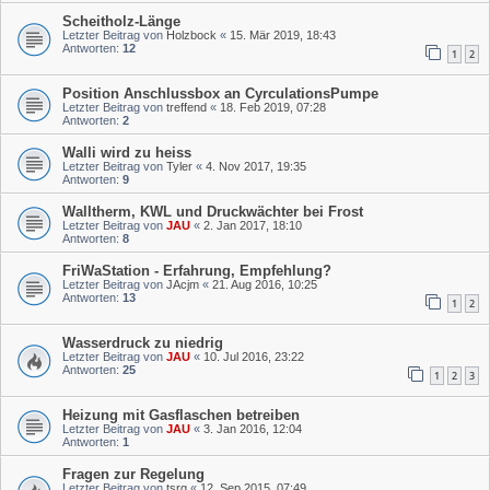
Scheitholz-Länge
Letzter Beitrag von
Holzbock
«
15. Mär 2019, 18:43
Antworten:
12
1
2
Position Anschlussbox an CyrculationsPumpe
Letzter Beitrag von
treffend
«
18. Feb 2019, 07:28
Antworten:
2
Walli wird zu heiss
Letzter Beitrag von
Tyler
«
4. Nov 2017, 19:35
Antworten:
9
Walltherm, KWL und Druckwächter bei Frost
Letzter Beitrag von
JAU
«
2. Jan 2017, 18:10
Antworten:
8
FriWaStation - Erfahrung, Empfehlung?
Letzter Beitrag von
JAcjm
«
21. Aug 2016, 10:25
Antworten:
13
1
2
Wasserdruck zu niedrig
Letzter Beitrag von
JAU
«
10. Jul 2016, 23:22
Antworten:
25
1
2
3
Heizung mit Gasflaschen betreiben
Letzter Beitrag von
JAU
«
3. Jan 2016, 12:04
Antworten:
1
Fragen zur Regelung
Letzter Beitrag von
tsrg
«
12. Sep 2015, 07:49