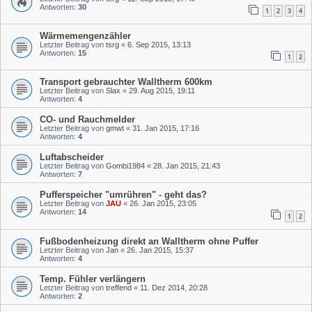
Antworten:
30
1
2
3
4
Wärmemengenzähler
Letzter Beitrag von
tsrg
«
6. Sep 2015, 13:13
Antworten:
15
1
2
Transport gebrauchter Walltherm 600km
Letzter Beitrag von
Slax
«
29. Aug 2015, 19:11
Antworten:
4
CO- und Rauchmelder
Letzter Beitrag von
gmwt
«
31. Jan 2015, 17:16
Antworten:
4
Luftabscheider
Letzter Beitrag von
Gombi1984
«
28. Jan 2015, 21:43
Antworten:
7
Pufferspeicher "umrühren" - geht das?
Letzter Beitrag von
JAU
«
26. Jan 2015, 23:05
Antworten:
14
1
2
Fußbodenheizung direkt an Walltherm ohne Puffer
Letzter Beitrag von
Jan
«
26. Jan 2015, 15:37
Antworten:
4
Temp. Fühler verlängern
Letzter Beitrag von
treffend
«
11. Dez 2014, 20:28
Antworten:
2