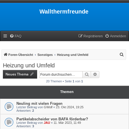
Wallthermfreunde
FAQ
Registrieren
Anmelden
S
Foren-Übersicht
Sonstiges
Heizung und Umfeld
u
Heizung und Umfeld
c
Neues Thema
Suche
Erweiterte Suche
h
20 Themen • Seite
1
von
1
e
Themen
Neuling mit vielen Fragen
Letzter Beitrag von
GWolf
«
23. Okt 2024, 19:25
Antworten:
2
Partikelabscheider von BAFA förderbar?
Letzter Beitrag von
JAU
«
11. Mär 2023, 11:49
Antworten:
3