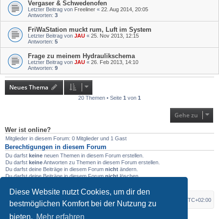
Vergaser & Schwedenofen
Letzter Beitrag von
Freeliner
«
22. Aug 2014, 20:05
Antworten:
3
FriWaStation muckt rum, Luft im System
Letzter Beitrag von
JAU
«
25. Nov 2013, 12:15
Antworten:
5
Frage zu meinem Hydraulikschema
Letzter Beitrag von
JAU
«
26. Feb 2013, 14:10
Antworten:
9
Neues Thema
20 Themen • Seite
1
von
1
Gehe zu
Wer ist online?
Mitglieder in diesem Forum: 0 Mitglieder und 1 Gast
Berechtigungen in diesem Forum
Du darfst
keine
neuen Themen in diesem Forum erstellen.
Du darfst
keine
Antworten zu Themen in diesem Forum erstellen.
Du darfst deine Beiträge in diesem Forum
nicht
ändern.
Du darfst deine Beiträge in diesem Forum
nicht
löschen.
Du darfst
keine
Dateianhänge in diesem Forum erstellen.
Diese Website nutzt Cookies, um dir den
Foren-Übersicht
Alle Zeiten sind
UTC+02:00
bestmöglichen Komfort bei der Nutzung zu
bieten.
Mehr erfahren
*
Original Author:
Brad Veryard