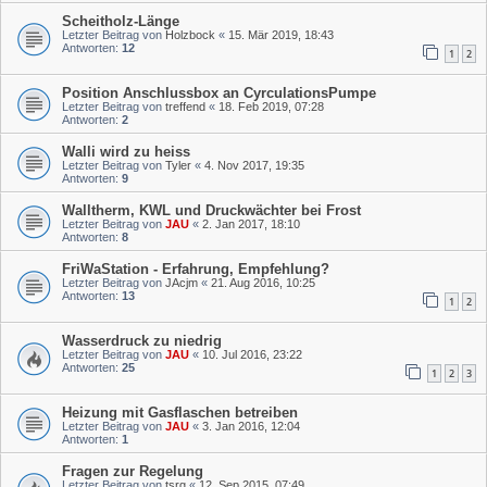
Scheitholz-Länge
Letzter Beitrag von
Holzbock
«
15. Mär 2019, 18:43
Antworten:
12
1
2
Position Anschlussbox an CyrculationsPumpe
Letzter Beitrag von
treffend
«
18. Feb 2019, 07:28
Antworten:
2
Walli wird zu heiss
Letzter Beitrag von
Tyler
«
4. Nov 2017, 19:35
Antworten:
9
Walltherm, KWL und Druckwächter bei Frost
Letzter Beitrag von
JAU
«
2. Jan 2017, 18:10
Antworten:
8
FriWaStation - Erfahrung, Empfehlung?
Letzter Beitrag von
JAcjm
«
21. Aug 2016, 10:25
Antworten:
13
1
2
Wasserdruck zu niedrig
Letzter Beitrag von
JAU
«
10. Jul 2016, 23:22
Antworten:
25
1
2
3
Heizung mit Gasflaschen betreiben
Letzter Beitrag von
JAU
«
3. Jan 2016, 12:04
Antworten:
1
Fragen zur Regelung
Letzter Beitrag von
tsrg
«
12. Sep 2015, 07:49