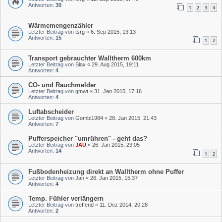
Antworten:
30
1
2
3
4
Wärmemengenzähler
Letzter Beitrag von
tsrg
«
6. Sep 2015, 13:13
Antworten:
15
1
2
Transport gebrauchter Walltherm 600km
Letzter Beitrag von
Slax
«
29. Aug 2015, 19:11
Antworten:
4
CO- und Rauchmelder
Letzter Beitrag von
gmwt
«
31. Jan 2015, 17:16
Antworten:
4
Luftabscheider
Letzter Beitrag von
Gombi1984
«
28. Jan 2015, 21:43
Antworten:
7
Pufferspeicher "umrühren" - geht das?
Letzter Beitrag von
JAU
«
26. Jan 2015, 23:05
Antworten:
14
1
2
Fußbodenheizung direkt an Walltherm ohne Puffer
Letzter Beitrag von
Jan
«
26. Jan 2015, 15:37
Antworten:
4
Temp. Fühler verlängern
Letzter Beitrag von
treffend
«
11. Dez 2014, 20:28
Antworten:
2