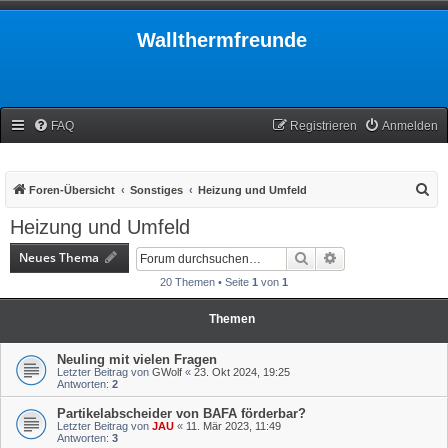
Wallthermfreunde
FAQ
Registrieren
Anmelden
S
Foren-Übersicht
Sonstiges
Heizung und Umfeld
u
Heizung und Umfeld
c
Neues Thema
Suche
Erweiterte Suche
h
20 Themen • Seite
1
von
1
e
Themen
Neuling mit vielen Fragen
Letzter Beitrag von
GWolf
«
23. Okt 2024, 19:25
Antworten:
2
Partikelabscheider von BAFA förderbar?
Letzter Beitrag von
JAU
«
11. Mär 2023, 11:49
Antworten:
3