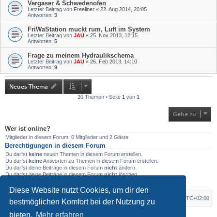
Vergaser & Schwedenofen
Letzter Beitrag von
Freeliner
«
22. Aug 2014, 20:05
Antworten:
3
FriWaStation muckt rum, Luft im System
Letzter Beitrag von
JAU
«
25. Nov 2013, 12:15
Antworten:
5
Frage zu meinem Hydraulikschema
Letzter Beitrag von
JAU
«
26. Feb 2013, 14:10
Antworten:
9
Neues Thema
20 Themen • Seite
1
von
1
Gehe zu
Wer ist online?
Mitglieder in diesem Forum: 0 Mitglieder und 2 Gäste
Berechtigungen in diesem Forum
Du darfst
keine
neuen Themen in diesem Forum erstellen.
Du darfst
keine
Antworten zu Themen in diesem Forum erstellen.
Du darfst deine Beiträge in diesem Forum
nicht
ändern.
Du darfst deine Beiträge in diesem Forum
nicht
löschen.
Du darfst
keine
Dateianhänge in diesem Forum erstellen.
Diese Website nutzt Cookies, um dir den
Foren-Übersicht
Alle Zeiten sind
UTC+02:00
bestmöglichen Komfort bei der Nutzung zu
bieten.
Mehr erfahren
*
Original Author:
Brad Veryard