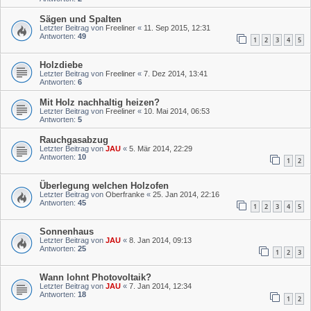
Sägen und Spalten
Letzter Beitrag von
Freeliner
«
11. Sep 2015, 12:31
Antworten:
49
1
2
3
4
5
Holzdiebe
Letzter Beitrag von
Freeliner
«
7. Dez 2014, 13:41
Antworten:
6
Mit Holz nachhaltig heizen?
Letzter Beitrag von
Freeliner
«
10. Mai 2014, 06:53
Antworten:
5
Rauchgasabzug
Letzter Beitrag von
JAU
«
5. Mär 2014, 22:29
Antworten:
10
1
2
Überlegung welchen Holzofen
Letzter Beitrag von
Oberfranke
«
25. Jan 2014, 22:16
Antworten:
45
1
2
3
4
5
Sonnenhaus
Letzter Beitrag von
JAU
«
8. Jan 2014, 09:13
Antworten:
25
1
2
3
Wann lohnt Photovoltaik?
Letzter Beitrag von
JAU
«
7. Jan 2014, 12:34
Antworten:
18
1
2