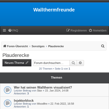
Wallthermfreunde
FAQ
Registrieren
Anmelden
S
Foren-Übersicht
Sonstiges
Plauderecke
u
Plauderecke
c
Neues Thema
Suche
Erweiterte Suche
h
20 Themen • Seite
1
von
1
e
Themen
Wer hat seinen Walltherm visualisiert?
Letzter Beitrag von
Slax
«
15. Jan 2024, 14:08
Antworten:
3
Injektorblock
Letzter Beitrag von
Woodfire
«
22. Feb 2022, 16:58
Antworten:
1