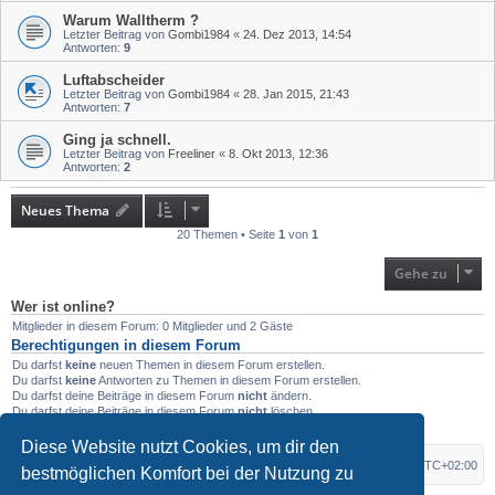
Warum Walltherm ?
Letzter Beitrag von
Gombi1984
«
24. Dez 2013, 14:54
Antworten:
9
Luftabscheider
Letzter Beitrag von
Gombi1984
«
28. Jan 2015, 21:43
Antworten:
7
Ging ja schnell.
Letzter Beitrag von
Freeliner
«
8. Okt 2013, 12:36
Antworten:
2
Neues Thema
20 Themen • Seite
1
von
1
Gehe zu
Wer ist online?
Mitglieder in diesem Forum: 0 Mitglieder und 2 Gäste
Berechtigungen in diesem Forum
Du darfst
keine
neuen Themen in diesem Forum erstellen.
Du darfst
keine
Antworten zu Themen in diesem Forum erstellen.
Du darfst deine Beiträge in diesem Forum
nicht
ändern.
Du darfst deine Beiträge in diesem Forum
nicht
löschen.
Du darfst
keine
Dateianhänge in diesem Forum erstellen.
Diese Website nutzt Cookies, um dir den
Foren-Übersicht
Alle Zeiten sind
UTC+02:00
bestmöglichen Komfort bei der Nutzung zu