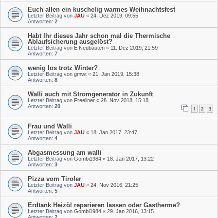
Euch allen ein kuschelig warmes Weihnachtsfest
Letzter Beitrag von
JAU
«
24. Dez 2019, 09:55
Antworten:
2
Habt Ihr dieses Jahr schon mal die Thermische
Ablaufsicherung ausgelöst?
Letzter Beitrag von
E Neubauten
«
11. Dez 2019, 21:59
Antworten:
7
wenig los trotz Winter?
Letzter Beitrag von
gmwt
«
21. Jan 2019, 15:38
Antworten:
8
Walli auch mit Stromgenerator in Zukunft
Letzter Beitrag von
Freeliner
«
28. Nov 2018, 15:18
Antworten:
20
1
2
3
Frau und Walli
Letzter Beitrag von
JAU
«
18. Jan 2017, 23:47
Antworten:
4
Abgasmessung am walli
Letzter Beitrag von
Gombi1984
«
18. Jan 2017, 13:22
Antworten:
3
Pizza vom Tiroler
Letzter Beitrag von
JAU
«
24. Nov 2016, 21:25
Antworten:
5
Erdtank Heizöl reparieren lassen oder Gastherme?
Letzter Beitrag von
Gombi1984
«
29. Jan 2016, 13:15
Antworten:
2