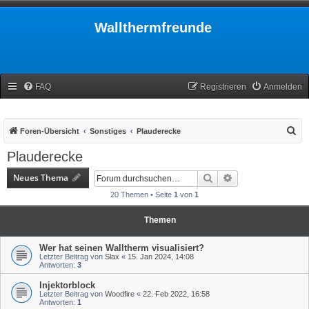
Wallthermfreunde
FAQ
Registrieren
Anmelden
S
Foren-Übersicht
Sonstiges
Plauderecke
u
Plauderecke
c
Neues Thema
Suche
Erweiterte Suche
h
20 Themen • Seite
1
von
1
e
Themen
Wer hat seinen Walltherm visualisiert?
Letzter Beitrag von
Slax
«
15. Jan 2024, 14:08
Antworten:
3
Injektorblock
Letzter Beitrag von
Woodfire
«
22. Feb 2022, 16:58
Antworten:
1