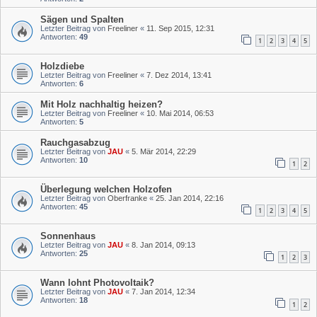
Sägen und Spalten
Letzter Beitrag von
Freeliner
«
11. Sep 2015, 12:31
Antworten:
49
1
2
3
4
5
Holzdiebe
Letzter Beitrag von
Freeliner
«
7. Dez 2014, 13:41
Antworten:
6
Mit Holz nachhaltig heizen?
Letzter Beitrag von
Freeliner
«
10. Mai 2014, 06:53
Antworten:
5
Rauchgasabzug
Letzter Beitrag von
JAU
«
5. Mär 2014, 22:29
Antworten:
10
1
2
Überlegung welchen Holzofen
Letzter Beitrag von
Oberfranke
«
25. Jan 2014, 22:16
Antworten:
45
1
2
3
4
5
Sonnenhaus
Letzter Beitrag von
JAU
«
8. Jan 2014, 09:13
Antworten:
25
1
2
3
Wann lohnt Photovoltaik?
Letzter Beitrag von
JAU
«
7. Jan 2014, 12:34
Antworten:
18
1
2