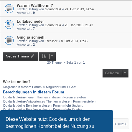
Warum Walltherm ?
Letzter Beitrag von
Gombi1984
«
24. Dez 2013, 14:54
Antworten:
9
Luftabscheider
Letzter Beitrag von
Gombi1984
«
28. Jan 2015, 21:43
Antworten:
7
Ging ja schnell.
Letzter Beitrag von
Freeliner
«
8. Okt 2013, 12:36
Antworten:
2
Neues Thema
20 Themen • Seite
1
von
1
Gehe zu
Wer ist online?
Mitglieder in diesem Forum: 0 Mitglieder und 1 Gast
Berechtigungen in diesem Forum
Du darfst
keine
neuen Themen in diesem Forum erstellen.
Du darfst
keine
Antworten zu Themen in diesem Forum erstellen.
Du darfst deine Beiträge in diesem Forum
nicht
ändern.
Du darfst deine Beiträge in diesem Forum
nicht
löschen.
Du darfst
keine
Dateianhänge in diesem Forum erstellen.
Diese Website nutzt Cookies, um dir den
Foren-Übersicht
Alle Zeiten sind
UTC+02:00
bestmöglichen Komfort bei der Nutzung zu