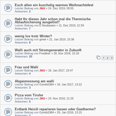
Euch allen ein kuschelig warmes Weihnachtsfest
Letzter Beitrag von
JAU
«
24. Dez 2019, 09:55
Antworten:
2
Habt Ihr dieses Jahr schon mal die Thermische
Ablaufsicherung ausgelöst?
Letzter Beitrag von
E Neubauten
«
11. Dez 2019, 21:59
Antworten:
7
wenig los trotz Winter?
Letzter Beitrag von
gmwt
«
21. Jan 2019, 15:38
Antworten:
8
Walli auch mit Stromgenerator in Zukunft
Letzter Beitrag von
Freeliner
«
28. Nov 2018, 15:18
Antworten:
20
1
2
3
Frau und Walli
Letzter Beitrag von
JAU
«
18. Jan 2017, 23:47
Antworten:
4
Abgasmessung am walli
Letzter Beitrag von
Gombi1984
«
18. Jan 2017, 13:22
Antworten:
3
Pizza vom Tiroler
Letzter Beitrag von
JAU
«
24. Nov 2016, 21:25
Antworten:
5
Erdtank Heizöl reparieren lassen oder Gastherme?
Letzter Beitrag von
Gombi1984
«
29. Jan 2016, 13:15
Antworten:
2