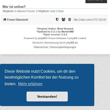
Wer ist online?
Mitglieder in diesem Forum: 0 Mitglieder und 1 Gast
Foren-Übersicht
Alle Zeiten sind
UTC+02:00
*
Original Author:
Brad Veryard
*
Updated to 3.3.x by
MannixMD
*
Style version: 3.4.3
Powered by
phpBB
® Forum Software © phpBB Limited
Deutsche Übersetzung durch
phpBB.de
Datenschutz
|
Nutzungsbedingungen
Diese Website nutzt Cookies, um dir den
bestmöglichen Komfort bei der Nutzung zu
bieten.
Mehr erfahren
Verstanden!