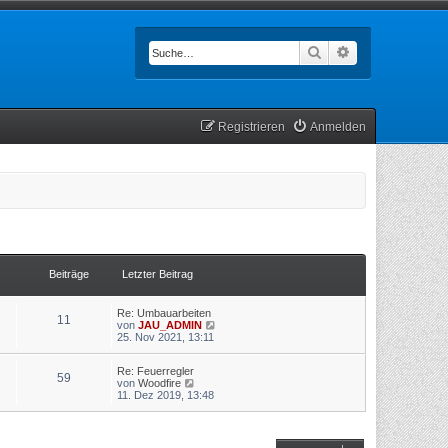
Suche
Erweiterte Such
Registrieren
Anmelden
Beiträge
Letzter Beitrag
Re: Umbauarbeiten
11
N
von
JAU_ADMIN
e
25. Nov 2021, 13:11
u
e
Re: Feuerregler
s
59
N
von
Woodfire
t
e
11. Dez 2019, 13:48
e
u
r
e
B
s
e
t
i