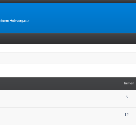
lltherm Holzvergaser
Themen
5
12