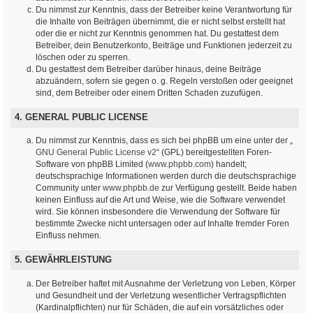
Du nimmst zur Kenntnis, dass der Betreiber keine Verantwortung für
die Inhalte von Beiträgen übernimmt, die er nicht selbst erstellt hat
oder die er nicht zur Kenntnis genommen hat. Du gestattest dem
Betreiber, dein Benutzerkonto, Beiträge und Funktionen jederzeit zu
löschen oder zu sperren.
Du gestattest dem Betreiber darüber hinaus, deine Beiträge
abzuändern, sofern sie gegen o. g. Regeln verstoßen oder geeignet
sind, dem Betreiber oder einem Dritten Schaden zuzufügen.
4. GENERAL PUBLIC LICENSE
Du nimmst zur Kenntnis, dass es sich bei phpBB um eine unter der „
GNU General Public License v2
“ (GPL) bereitgestellten Foren-
Software von phpBB Limited (
www.phpbb.com
) handelt;
deutschsprachige Informationen werden durch die deutschsprachige
Community unter
www.phpbb.de
zur Verfügung gestellt. Beide haben
keinen Einfluss auf die Art und Weise, wie die Software verwendet
wird. Sie können insbesondere die Verwendung der Software für
bestimmte Zwecke nicht untersagen oder auf Inhalte fremder Foren
Einfluss nehmen.
5. GEWÄHRLEISTUNG
Der Betreiber haftet mit Ausnahme der Verletzung von Leben, Körper
und Gesundheit und der Verletzung wesentlicher Vertragspflichten
(Kardinalpflichten) nur für Schäden, die auf ein vorsätzliches oder