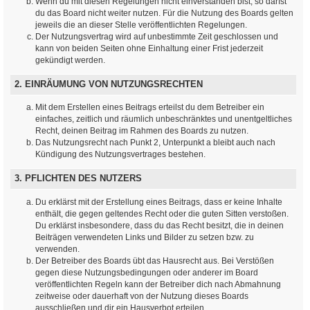
Wenn du mit diesen Regelungen nicht einverstanden bist, so darfst
du das Board nicht weiter nutzen. Für die Nutzung des Boards gelten
jeweils die an dieser Stelle veröffentlichten Regelungen.
Der Nutzungsvertrag wird auf unbestimmte Zeit geschlossen und
kann von beiden Seiten ohne Einhaltung einer Frist jederzeit
gekündigt werden.
2. EINRÄUMUNG VON NUTZUNGSRECHTEN
Mit dem Erstellen eines Beitrags erteilst du dem Betreiber ein
einfaches, zeitlich und räumlich unbeschränktes und unentgeltliches
Recht, deinen Beitrag im Rahmen des Boards zu nutzen.
Das Nutzungsrecht nach Punkt 2, Unterpunkt a bleibt auch nach
Kündigung des Nutzungsvertrages bestehen.
3. PFLICHTEN DES NUTZERS
Du erklärst mit der Erstellung eines Beitrags, dass er keine Inhalte
enthält, die gegen geltendes Recht oder die guten Sitten verstoßen.
Du erklärst insbesondere, dass du das Recht besitzt, die in deinen
Beiträgen verwendeten Links und Bilder zu setzen bzw. zu
verwenden.
Der Betreiber des Boards übt das Hausrecht aus. Bei Verstößen
gegen diese Nutzungsbedingungen oder anderer im Board
veröffentlichten Regeln kann der Betreiber dich nach Abmahnung
zeitweise oder dauerhaft von der Nutzung dieses Boards
ausschließen und dir ein Hausverbot erteilen.