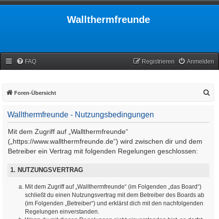
Wallthermfreunde
FAQ
Registrieren
Anmelden
S
Foren-Übersicht
u
Wallthermfreunde - Nutzungsbedingungen
c
h
Mit dem Zugriff auf „Wallthermfreunde“
e
(„https://www.wallthermfreunde.de“) wird zwischen dir und dem
Betreiber ein Vertrag mit folgenden Regelungen geschlossen:
1. NUTZUNGSVERTRAG
Mit dem Zugriff auf „Wallthermfreunde“ (im Folgenden „das Board“)
schließt du einen Nutzungsvertrag mit dem Betreiber des Boards ab
(im Folgenden „Betreiber“) und erklärst dich mit den nachfolgenden
Regelungen einverstanden.