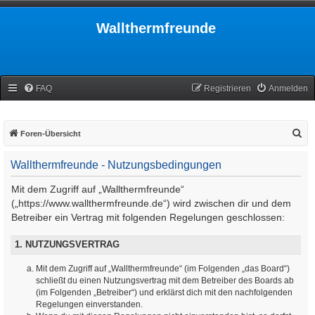
Wallthermfreunde
FAQ
Registrieren
Anmelden
S
Foren-Übersicht
u
Wallthermfreunde - Nutzungsbedingungen
c
h
Mit dem Zugriff auf „Wallthermfreunde“
e
(„https://www.wallthermfreunde.de“) wird zwischen dir und dem
Betreiber ein Vertrag mit folgenden Regelungen geschlossen:
1. NUTZUNGSVERTRAG
Mit dem Zugriff auf „Wallthermfreunde“ (im Folgenden „das Board“)
schließt du einen Nutzungsvertrag mit dem Betreiber des Boards ab
(im Folgenden „Betreiber“) und erklärst dich mit den nachfolgenden
Regelungen einverstanden.