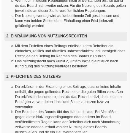
Wenn du mit diesen Regelungen nicht einverstanden bist, so darfst
du das Board nicht weiter nutzen. Für die Nutzung des Boards gelten
jeweils die an dieser Stelle veröffentlichten Regelungen.
Der Nutzungsvertrag wird auf unbestimmte Zeit geschlossen und
kann von beiden Seiten ohne Einhaltung einer Frist jederzeit
gekündigt werden.
2. EINRÄUMUNG VON NUTZUNGSRECHTEN
Mit dem Erstellen eines Beitrags erteilst du dem Betreiber ein
einfaches, zeitlich und räumlich unbeschränktes und unentgeltliches
Recht, deinen Beitrag im Rahmen des Boards zu nutzen.
Das Nutzungsrecht nach Punkt 2, Unterpunkt a bleibt auch nach
Kündigung des Nutzungsvertrages bestehen.
3. PFLICHTEN DES NUTZERS
Du erklärst mit der Erstellung eines Beitrags, dass er keine Inhalte
enthält, die gegen geltendes Recht oder die guten Sitten verstoßen.
Du erklärst insbesondere, dass du das Recht besitzt, die in deinen
Beiträgen verwendeten Links und Bilder zu setzen bzw. zu
verwenden.
Der Betreiber des Boards übt das Hausrecht aus. Bei Verstößen
gegen diese Nutzungsbedingungen oder anderer im Board
veröffentlichten Regeln kann der Betreiber dich nach Abmahnung
zeitweise oder dauerhaft von der Nutzung dieses Boards
ausschließen und dir ein Hausverbot erteilen.