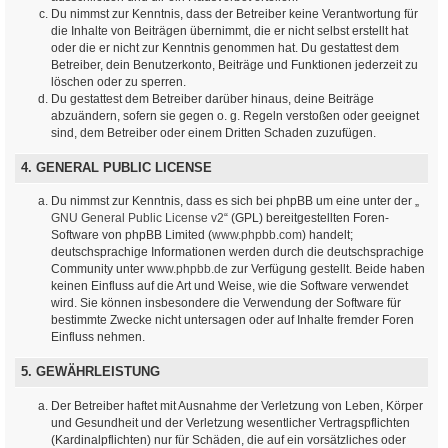
Du nimmst zur Kenntnis, dass der Betreiber keine Verantwortung für
die Inhalte von Beiträgen übernimmt, die er nicht selbst erstellt hat
oder die er nicht zur Kenntnis genommen hat. Du gestattest dem
Betreiber, dein Benutzerkonto, Beiträge und Funktionen jederzeit zu
löschen oder zu sperren.
Du gestattest dem Betreiber darüber hinaus, deine Beiträge
abzuändern, sofern sie gegen o. g. Regeln verstoßen oder geeignet
sind, dem Betreiber oder einem Dritten Schaden zuzufügen.
4. GENERAL PUBLIC LICENSE
Du nimmst zur Kenntnis, dass es sich bei phpBB um eine unter der „
GNU General Public License v2
“ (GPL) bereitgestellten Foren-
Software von phpBB Limited (
www.phpbb.com
) handelt;
deutschsprachige Informationen werden durch die deutschsprachige
Community unter
www.phpbb.de
zur Verfügung gestellt. Beide haben
keinen Einfluss auf die Art und Weise, wie die Software verwendet
wird. Sie können insbesondere die Verwendung der Software für
bestimmte Zwecke nicht untersagen oder auf Inhalte fremder Foren
Einfluss nehmen.
5. GEWÄHRLEISTUNG
Der Betreiber haftet mit Ausnahme der Verletzung von Leben, Körper
und Gesundheit und der Verletzung wesentlicher Vertragspflichten
(Kardinalpflichten) nur für Schäden, die auf ein vorsätzliches oder