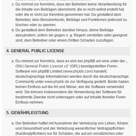
Du nimmst zur Kenntnis, dass der Betreiber keine Verantwortung für
die Inhalte von Beiträgen übernimmt, die er nicht selbst erstellt hat
oder die er nicht zur Kenntnis genommen hat. Du gestattest dem
Betreiber, dein Benutzerkonto, Beiträge und Funktionen jederzeit zu
löschen oder zu sperren.
Du gestattest dem Betreiber darüber hinaus, deine Beiträge
abzuändern, sofern sie gegen o. g. Regeln verstoßen oder geeignet
sind, dem Betreiber oder einem Dritten Schaden zuzufügen.
4. GENERAL PUBLIC LICENSE
Du nimmst zur Kenntnis, dass es sich bei phpBB um eine unter der „
GNU General Public License v2
“ (GPL) bereitgestellten Foren-
Software von phpBB Limited (
www.phpbb.com
) handelt;
deutschsprachige Informationen werden durch die deutschsprachige
Community unter
www.phpbb.de
zur Verfügung gestellt. Beide haben
keinen Einfluss auf die Art und Weise, wie die Software verwendet
wird. Sie können insbesondere die Verwendung der Software für
bestimmte Zwecke nicht untersagen oder auf Inhalte fremder Foren
Einfluss nehmen.
5. GEWÄHRLEISTUNG
Der Betreiber haftet mit Ausnahme der Verletzung von Leben, Körper
und Gesundheit und der Verletzung wesentlicher Vertragspflichten
(Kardinalpflichten) nur für Schäden, die auf ein vorsätzliches oder