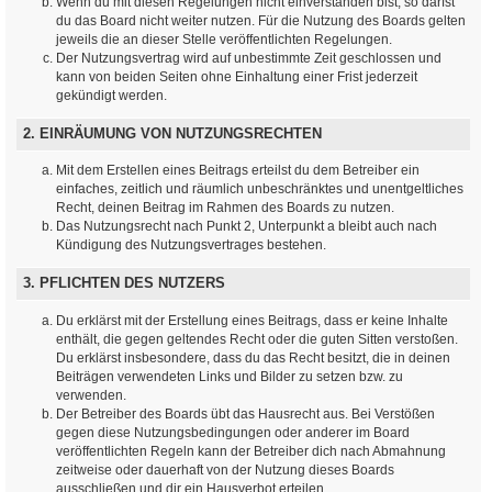
Wenn du mit diesen Regelungen nicht einverstanden bist, so darfst
du das Board nicht weiter nutzen. Für die Nutzung des Boards gelten
jeweils die an dieser Stelle veröffentlichten Regelungen.
Der Nutzungsvertrag wird auf unbestimmte Zeit geschlossen und
kann von beiden Seiten ohne Einhaltung einer Frist jederzeit
gekündigt werden.
2. EINRÄUMUNG VON NUTZUNGSRECHTEN
Mit dem Erstellen eines Beitrags erteilst du dem Betreiber ein
einfaches, zeitlich und räumlich unbeschränktes und unentgeltliches
Recht, deinen Beitrag im Rahmen des Boards zu nutzen.
Das Nutzungsrecht nach Punkt 2, Unterpunkt a bleibt auch nach
Kündigung des Nutzungsvertrages bestehen.
3. PFLICHTEN DES NUTZERS
Du erklärst mit der Erstellung eines Beitrags, dass er keine Inhalte
enthält, die gegen geltendes Recht oder die guten Sitten verstoßen.
Du erklärst insbesondere, dass du das Recht besitzt, die in deinen
Beiträgen verwendeten Links und Bilder zu setzen bzw. zu
verwenden.
Der Betreiber des Boards übt das Hausrecht aus. Bei Verstößen
gegen diese Nutzungsbedingungen oder anderer im Board
veröffentlichten Regeln kann der Betreiber dich nach Abmahnung
zeitweise oder dauerhaft von der Nutzung dieses Boards
ausschließen und dir ein Hausverbot erteilen.