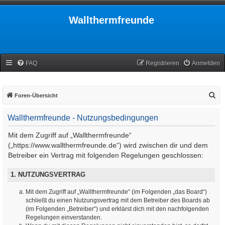
Wallthermfreunde
FAQ
Registrieren
Anmelden
S
Foren-Übersicht
u
Wallthermfreunde - Nutzungsbedingungen
c
h
Mit dem Zugriff auf „Wallthermfreunde“
e
(„https://www.wallthermfreunde.de“) wird zwischen dir und dem
Betreiber ein Vertrag mit folgenden Regelungen geschlossen:
1. NUTZUNGSVERTRAG
Mit dem Zugriff auf „Wallthermfreunde“ (im Folgenden „das Board“)
schließt du einen Nutzungsvertrag mit dem Betreiber des Boards ab
(im Folgenden „Betreiber“) und erklärst dich mit den nachfolgenden
Regelungen einverstanden.