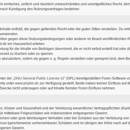
r ein einfaches, zeitlich und räumlich unbeschränktes und unentgeltliches Recht, d
h nach Kündigung des Nutzungsvertrages bestehen.
e Inhalte enthält, die gegen geltendes Recht oder die guten Sitten verstoßen. Du erk
u verwenden.
stößen gegen diese Nutzungsbedingungen oder anderer im Board veröffentlichten 
dir ein Hausverbot erteilen.
ung für die Inhalte von Beiträgen übernimmt, die er nicht selbst erstellt hat oder
erzeit zu löschen oder zu sperren.
ge abzuändern, sofern sie gegen o. g. Regeln verstoßen oder geeignet sind, dem B
ter der „
GNU General Public License v2
“ (GPL) bereitgestellten Foren-Software v
ity unter
www.phpbb.de
zur Verfügung gestellt. Beide haben keinen Einfluss auf d
wecke nicht untersagen oder auf Inhalte fremder Foren Einfluss nehmen.
, Körper und Gesundheit und der Verletzung wesentlicher Vertragspflichten (Kardin
ch für mittelbare Folgeschäden wie insbesondere entgangenen Gewinn.
lichem oder grob fahrlässigem Verhalten oder bei Schäden aus der Verletzung von
sschluss typischerweise vorhersehbaren Schäden und im übrigen der Höhe nach auf d
angenen Gewinn.