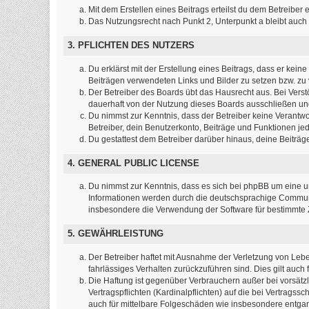
Mit dem Erstellen eines Beitrags erteilst du dem Betreibe
Das Nutzungsrecht nach Punkt 2, Unterpunkt a bleibt auc
3. PFLICHTEN DES NUTZERS
Du erklärst mit der Erstellung eines Beitrags, dass er kein
Beiträgen verwendeten Links und Bilder zu setzen bzw. z
Der Betreiber des Boards übt das Hausrecht aus. Bei Ver
dauerhaft von der Nutzung dieses Boards ausschließen und 
Du nimmst zur Kenntnis, dass der Betreiber keine Verantwort
Betreiber, dein Benutzerkonto, Beiträge und Funktionen jed
Du gestattest dem Betreiber darüber hinaus, deine Beiträ
4. GENERAL PUBLIC LICENSE
Du nimmst zur Kenntnis, dass es sich bei phpBB um eine un
Informationen werden durch die deutschsprachige Commun
insbesondere die Verwendung der Software für bestimmte Z
5. GEWÄHRLEISTUNG
Der Betreiber haftet mit Ausnahme der Verletzung von Leben
fahrlässiges Verhalten zurückzuführen sind. Dies gilt au
Die Haftung ist gegenüber Verbrauchern außer bei vorsätz
Vertragspflichten (Kardinalpflichten) auf die bei Vertrag
auch für mittelbare Folgeschäden wie insbesondere entg