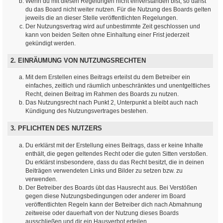
Wenn du mit diesen Regelungen nicht einverstanden bist, so darfst
du das Board nicht weiter nutzen. Für die Nutzung des Boards gelten
jeweils die an dieser Stelle veröffentlichten Regelungen.
Der Nutzungsvertrag wird auf unbestimmte Zeit geschlossen und
kann von beiden Seiten ohne Einhaltung einer Frist jederzeit
gekündigt werden.
2. EINRÄUMUNG VON NUTZUNGSRECHTEN
Mit dem Erstellen eines Beitrags erteilst du dem Betreiber ein
einfaches, zeitlich und räumlich unbeschränktes und unentgeltliches
Recht, deinen Beitrag im Rahmen des Boards zu nutzen.
Das Nutzungsrecht nach Punkt 2, Unterpunkt a bleibt auch nach
Kündigung des Nutzungsvertrages bestehen.
3. PFLICHTEN DES NUTZERS
Du erklärst mit der Erstellung eines Beitrags, dass er keine Inhalte
enthält, die gegen geltendes Recht oder die guten Sitten verstoßen.
Du erklärst insbesondere, dass du das Recht besitzt, die in deinen
Beiträgen verwendeten Links und Bilder zu setzen bzw. zu
verwenden.
Der Betreiber des Boards übt das Hausrecht aus. Bei Verstößen
gegen diese Nutzungsbedingungen oder anderer im Board
veröffentlichten Regeln kann der Betreiber dich nach Abmahnung
zeitweise oder dauerhaft von der Nutzung dieses Boards
ausschließen und dir ein Hausverbot erteilen.