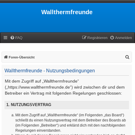
Wallthermfreunde
FAQ
Registrieren
Anmelden
S
Foren-Übersicht
u
Wallthermfreunde - Nutzungsbedingungen
c
h
Mit dem Zugriff auf „Wallthermfreunde“
e
(„https://www.wallthermfreunde.de“) wird zwischen dir und dem
Betreiber ein Vertrag mit folgenden Regelungen geschlossen:
1. NUTZUNGSVERTRAG
Mit dem Zugriff auf „Wallthermfreunde“ (im Folgenden „das Board“)
schließt du einen Nutzungsvertrag mit dem Betreiber des Boards ab
(im Folgenden „Betreiber“) und erklärst dich mit den nachfolgenden
Regelungen einverstanden.