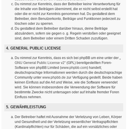
Du nimmst zur Kenntnis, dass der Betreiber keine Verantwortung für
die Inhalte von Beiträgen übernimmt, die er nicht selbst erstellt hat
oder die er nicht zur Kenntnis genommen hat. Du gestattest dem
Betreiber, dein Benutzerkonto, Beiträge und Funktionen jederzeit zu
löschen oder zu sperren.
Du gestattest dem Betreiber darüber hinaus, deine Beiträge
abzuändern, sofern sie gegen o. g. Regeln verstoßen oder geeignet
sind, dem Betreiber oder einem Dritten Schaden zuzufügen.
4. GENERAL PUBLIC LICENSE
Du nimmst zur Kenntnis, dass es sich bei phpBB um eine unter der „
GNU General Public License v2
“ (GPL) bereitgestellten Foren-
Software von phpBB Limited (
www.phpbb.com
) handelt;
deutschsprachige Informationen werden durch die deutschsprachige
Community unter
www.phpbb.de
zur Verfügung gestellt. Beide haben
keinen Einfluss auf die Art und Weise, wie die Software verwendet
wird. Sie können insbesondere die Verwendung der Software für
bestimmte Zwecke nicht untersagen oder auf Inhalte fremder Foren
Einfluss nehmen.
5. GEWÄHRLEISTUNG
Der Betreiber haftet mit Ausnahme der Verletzung von Leben, Körper
und Gesundheit und der Verletzung wesentlicher Vertragspflichten
(Kardinalpflichten) nur für Schäden, die auf ein vorsätzliches oder