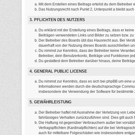
Mit dem Erstellen eines Beitrags erteilst du dem Betreibe
Das Nutzungsrecht nach Punkt 2, Unterpunkt a bleibt auc
3. PFLICHTEN DES NUTZERS
Du erklärst mit der Erstellung eines Beitrags, dass er kein
Beiträgen verwendeten Links und Bilder zu setzen bzw. z
Der Betreiber des Boards übt das Hausrecht aus. Bei Ver
dauerhaft von der Nutzung dieses Boards ausschließen und 
Du nimmst zur Kenntnis, dass der Betreiber keine Verantwort
Betreiber, dein Benutzerkonto, Beiträge und Funktionen jed
Du gestattest dem Betreiber darüber hinaus, deine Beiträ
4. GENERAL PUBLIC LICENSE
Du nimmst zur Kenntnis, dass es sich bei phpBB um eine un
Informationen werden durch die deutschsprachige Commun
insbesondere die Verwendung der Software für bestimmte Z
5. GEWÄHRLEISTUNG
Der Betreiber haftet mit Ausnahme der Verletzung von Leben
fahrlässiges Verhalten zurückzuführen sind. Dies gilt au
Die Haftung ist gegenüber Verbrauchern außer bei vorsätz
Vertragspflichten (Kardinalpflichten) auf die bei Vertrag
auch für mittelbare Folgeschäden wie insbesondere entg