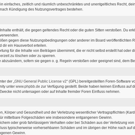
r ein einfaches, zeitlich und räumlich unbeschränktes und unentgeltliches Recht, d
h nach Kündigung des Nutzungsvertrages bestehen.
e Inhalte enthält, die gegen geltendes Recht oder die guten Sitten verstoßen. Du erk
u verwenden.
stößen gegen diese Nutzungsbedingungen oder anderer im Board veröffentlichten 
dir ein Hausverbot erteilen.
ung für die Inhalte von Beiträgen übernimmt, die er nicht selbst erstellt hat oder
erzeit zu löschen oder zu sperren.
ge abzuändern, sofern sie gegen o. g. Regeln verstoßen oder geeignet sind, dem B
ter der „
GNU General Public License v2
“ (GPL) bereitgestellten Foren-Software v
ity unter
www.phpbb.de
zur Verfügung gestellt. Beide haben keinen Einfluss auf d
wecke nicht untersagen oder auf Inhalte fremder Foren Einfluss nehmen.
, Körper und Gesundheit und der Verletzung wesentlicher Vertragspflichten (Kardin
ch für mittelbare Folgeschäden wie insbesondere entgangenen Gewinn.
lichem oder grob fahrlässigem Verhalten oder bei Schäden aus der Verletzung von
sschluss typischerweise vorhersehbaren Schäden und im übrigen der Höhe nach auf d
angenen Gewinn.