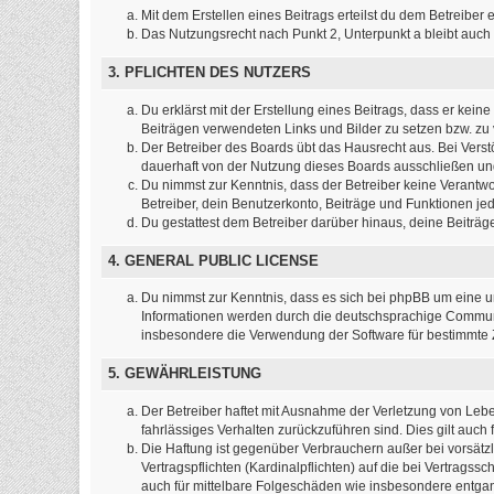
Mit dem Erstellen eines Beitrags erteilst du dem Betreibe
Das Nutzungsrecht nach Punkt 2, Unterpunkt a bleibt auc
3. PFLICHTEN DES NUTZERS
Du erklärst mit der Erstellung eines Beitrags, dass er kein
Beiträgen verwendeten Links und Bilder zu setzen bzw. z
Der Betreiber des Boards übt das Hausrecht aus. Bei Ver
dauerhaft von der Nutzung dieses Boards ausschließen und 
Du nimmst zur Kenntnis, dass der Betreiber keine Verantwort
Betreiber, dein Benutzerkonto, Beiträge und Funktionen jed
Du gestattest dem Betreiber darüber hinaus, deine Beiträ
4. GENERAL PUBLIC LICENSE
Du nimmst zur Kenntnis, dass es sich bei phpBB um eine un
Informationen werden durch die deutschsprachige Commun
insbesondere die Verwendung der Software für bestimmte Z
5. GEWÄHRLEISTUNG
Der Betreiber haftet mit Ausnahme der Verletzung von Leben
fahrlässiges Verhalten zurückzuführen sind. Dies gilt au
Die Haftung ist gegenüber Verbrauchern außer bei vorsätz
Vertragspflichten (Kardinalpflichten) auf die bei Vertrag
auch für mittelbare Folgeschäden wie insbesondere entg