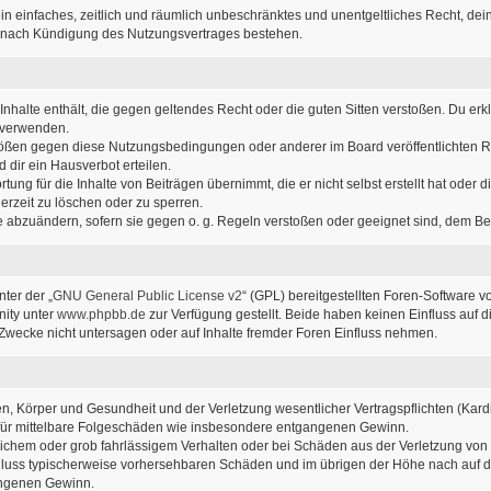
r ein einfaches, zeitlich und räumlich unbeschränktes und unentgeltliches Recht, d
h nach Kündigung des Nutzungsvertrages bestehen.
e Inhalte enthält, die gegen geltendes Recht oder die guten Sitten verstoßen. Du erk
u verwenden.
stößen gegen diese Nutzungsbedingungen oder anderer im Board veröffentlichten 
dir ein Hausverbot erteilen.
ung für die Inhalte von Beiträgen übernimmt, die er nicht selbst erstellt hat oder
erzeit zu löschen oder zu sperren.
ge abzuändern, sofern sie gegen o. g. Regeln verstoßen oder geeignet sind, dem B
ter der „
GNU General Public License v2
“ (GPL) bereitgestellten Foren-Software v
ity unter
www.phpbb.de
zur Verfügung gestellt. Beide haben keinen Einfluss auf d
wecke nicht untersagen oder auf Inhalte fremder Foren Einfluss nehmen.
, Körper und Gesundheit und der Verletzung wesentlicher Vertragspflichten (Kardin
ch für mittelbare Folgeschäden wie insbesondere entgangenen Gewinn.
lichem oder grob fahrlässigem Verhalten oder bei Schäden aus der Verletzung von
sschluss typischerweise vorhersehbaren Schäden und im übrigen der Höhe nach auf d
angenen Gewinn.