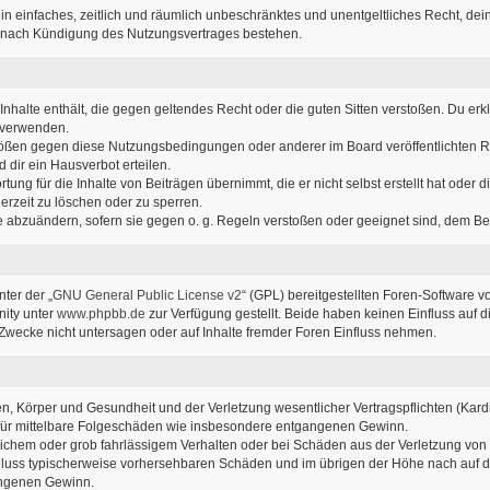
r ein einfaches, zeitlich und räumlich unbeschränktes und unentgeltliches Recht, d
h nach Kündigung des Nutzungsvertrages bestehen.
e Inhalte enthält, die gegen geltendes Recht oder die guten Sitten verstoßen. Du erk
u verwenden.
stößen gegen diese Nutzungsbedingungen oder anderer im Board veröffentlichten 
dir ein Hausverbot erteilen.
ung für die Inhalte von Beiträgen übernimmt, die er nicht selbst erstellt hat oder
erzeit zu löschen oder zu sperren.
ge abzuändern, sofern sie gegen o. g. Regeln verstoßen oder geeignet sind, dem B
ter der „
GNU General Public License v2
“ (GPL) bereitgestellten Foren-Software v
ity unter
www.phpbb.de
zur Verfügung gestellt. Beide haben keinen Einfluss auf d
wecke nicht untersagen oder auf Inhalte fremder Foren Einfluss nehmen.
, Körper und Gesundheit und der Verletzung wesentlicher Vertragspflichten (Kardin
ch für mittelbare Folgeschäden wie insbesondere entgangenen Gewinn.
lichem oder grob fahrlässigem Verhalten oder bei Schäden aus der Verletzung von
sschluss typischerweise vorhersehbaren Schäden und im übrigen der Höhe nach auf d
angenen Gewinn.