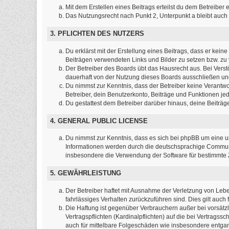
Mit dem Erstellen eines Beitrags erteilst du dem Betreibe
Das Nutzungsrecht nach Punkt 2, Unterpunkt a bleibt auc
3. PFLICHTEN DES NUTZERS
Du erklärst mit der Erstellung eines Beitrags, dass er kein
Beiträgen verwendeten Links und Bilder zu setzen bzw. z
Der Betreiber des Boards übt das Hausrecht aus. Bei Ver
dauerhaft von der Nutzung dieses Boards ausschließen und 
Du nimmst zur Kenntnis, dass der Betreiber keine Verantwort
Betreiber, dein Benutzerkonto, Beiträge und Funktionen jed
Du gestattest dem Betreiber darüber hinaus, deine Beiträ
4. GENERAL PUBLIC LICENSE
Du nimmst zur Kenntnis, dass es sich bei phpBB um eine un
Informationen werden durch die deutschsprachige Commun
insbesondere die Verwendung der Software für bestimmte Z
5. GEWÄHRLEISTUNG
Der Betreiber haftet mit Ausnahme der Verletzung von Leben
fahrlässiges Verhalten zurückzuführen sind. Dies gilt au
Die Haftung ist gegenüber Verbrauchern außer bei vorsätz
Vertragspflichten (Kardinalpflichten) auf die bei Vertrag
auch für mittelbare Folgeschäden wie insbesondere entg